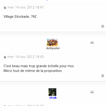
M
mer. 14 nov. 2012 18:41
e
s
Village Stockade, 74£
s
a
g
e
t
Antipater
M
mer. 14 nov. 2012 18:43
e
s
C'est beau mais trop grande échelle pour moi.
s
Merci tout de même de la proposition.
a
g
e
t
Uruk
M