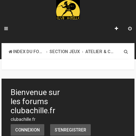
R
INDEX DU FORUM
SECTION JEUX
ATELIER & CRÉATION
e
c
h
e
Bienvenue sur
r
les forums
c
clubachille.fr
h
clubachille.fr
e
CONNEXION
S’ENREGISTRER