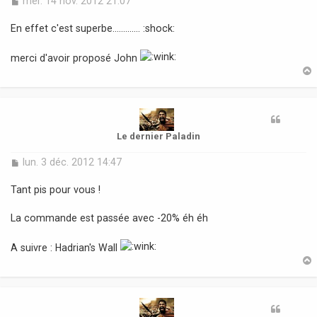
mer. 14 nov. 2012 21:07
e
s
En effet c'est superbe............. :shock:
s
a
merci d'avoir proposé John
g
e
t
Le dernier Paladin
M
lun. 3 déc. 2012 14:47
e
s
Tant pis pour vous !
s
a
La commande est passée avec -20% éh éh
g
e
A suivre : Hadrian's Wall
t