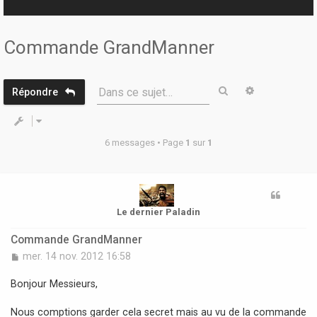
r
Commande GrandManner
Rechercher
Recherche 
Dans ce sujet…
Répondre
6 messages • Page
1
sur
1
Le dernier Paladin
Commande GrandManner
M
mer. 14 nov. 2012 16:58
e
s
Bonjour Messieurs,
s
a
Nous comptions garder cela secret mais au vu de la commande
g