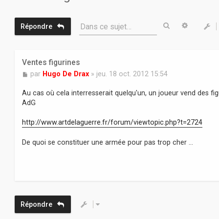
Rechercher
Recherc
Dans ce sujet…
Répondre
Ventes figurines
M
par
Hugo De Drax
»
jeu. 18 oct. 2012 15:54
e
s
Au cas où cela interresserait quelqu'un, un joueur vend des figu
s
AdG
a
g
http://www.artdelaguerre.fr/forum/viewtopic.php?t=2724
e
De quoi se constituer une armée pour pas trop cher ...
Répondre