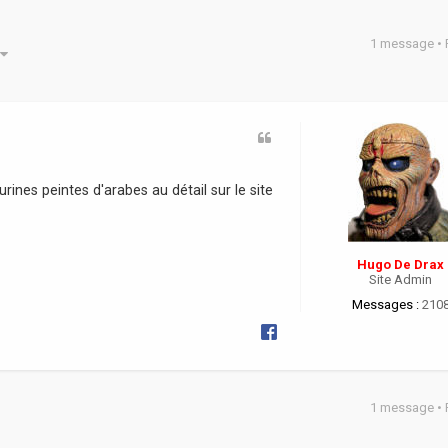
1 message •
he avancée
rines peintes d'arabes au détail sur le site
Hugo De Drax
Site Admin
Messages :
210
1 message •