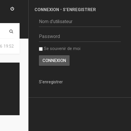
CONNEXION
•
S’ENREGISTRER
R
e
6 19:52
Se souvenir de moi
c
h
e
r
S’enregistrer
c
h
e
r