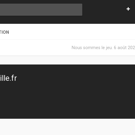
TION
Nous sommes le jeu. 6 août 202
le.fr