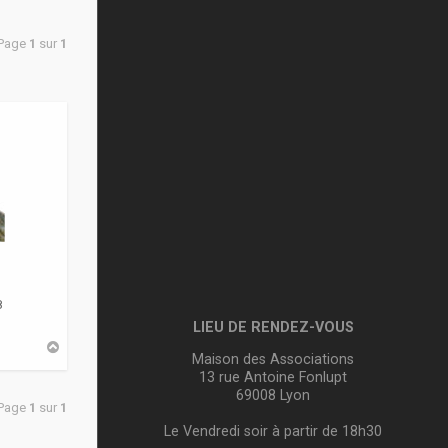
 Page
1
sur
1
8
LIEU DE RENDEZ-VOUS
H
Maison des Associations
a
u
13 rue Antoine Fonlupt
t
69008 Lyon
 Page
1
sur
1
Le Vendredi soir à partir de 18h30