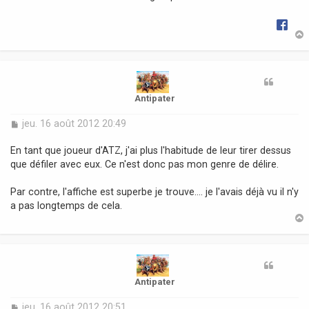
e
t
Antipater
M
jeu. 16 août 2012 20:49
e
s
En tant que joueur d'ATZ, j'ai plus l'habitude de leur tirer dessus
s
que défiler avec eux. Ce n'est donc pas mon genre de délire.
a
g
Par contre, l'affiche est superbe je trouve.... je l'avais déjà vu il n'y
e
a pas longtemps de cela.
t
Antipater
M
jeu. 16 août 2012 20:51