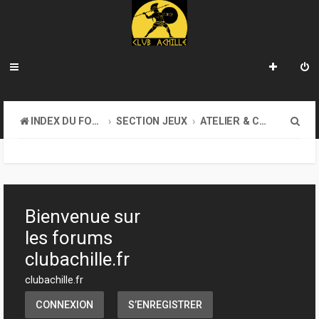
R
INDEX DU FORUM
SECTION JEUX
ATELIER & CRÉATION
e
c
h
e
Bienvenue sur
r
les forums
c
clubachille.fr
h
clubachille.fr
e
CONNEXION
S’ENREGISTRER