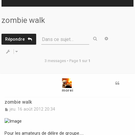
r
zombie walk
Rechercher
Recherche 
Dans ce sujet…
Répondre
3 messages • Page
1
sur
1
morei
zombie walk
M
jeu. 16 août 2012 20:34
e
s
s
a
Pour les amateurs de délire de groupe.....
g