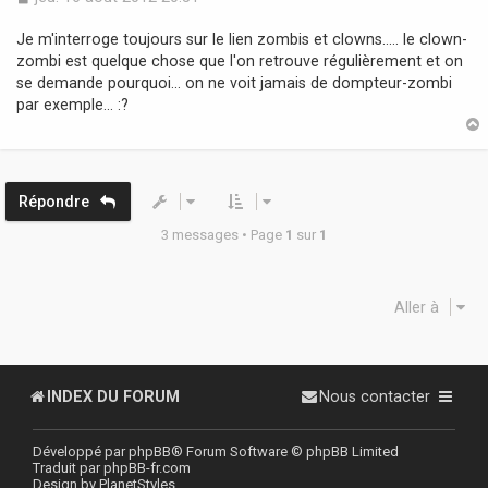
e
s
Je m'interroge toujours sur le lien zombis et clowns..... le clown-
s
zombi est quelque chose que l'on retrouve régulièrement et on
a
se demande pourquoi... on ne voit jamais de dompteur-zombi
g
par exemple... :?
e
t
Répondre
3 messages • Page
1
sur
1
Aller à
INDEX DU FORUM
Nous contacter
Développé par
phpBB
® Forum Software © phpBB Limited
Traduit par
phpBB-fr.com
Design by
PlanetStyles