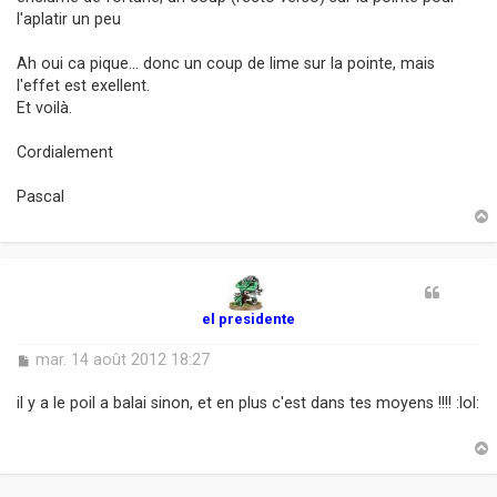
l'aplatir un peu
Ah oui ca pique... donc un coup de lime sur la pointe, mais
l'effet est exellent.
Et voilà.
Cordialement
Pascal
t
el presidente
M
mar. 14 août 2012 18:27
e
s
il y a le poil a balai sinon, et en plus c'est dans tes moyens !!!! :lol:
s
a
g
e
t