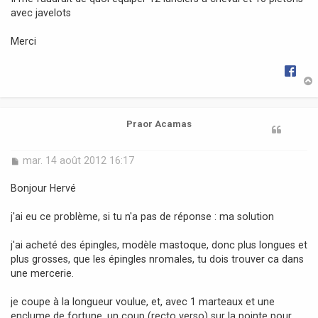
g
avec javelots
e
Merci
t
Praor Acamas
M
mar. 14 août 2012 16:17
e
s
Bonjour Hervé
s
a
j'ai eu ce problème, si tu n'a pas de réponse : ma solution
g
e
j'ai acheté des épingles, modèle mastoque, donc plus longues et
plus grosses, que les épingles nromales, tu dois trouver ca dans
une mercerie.
je coupe à la longueur voulue, et, avec 1 marteaux et une
enclume de fortune, un coup (recto verso) sur la pointe pour