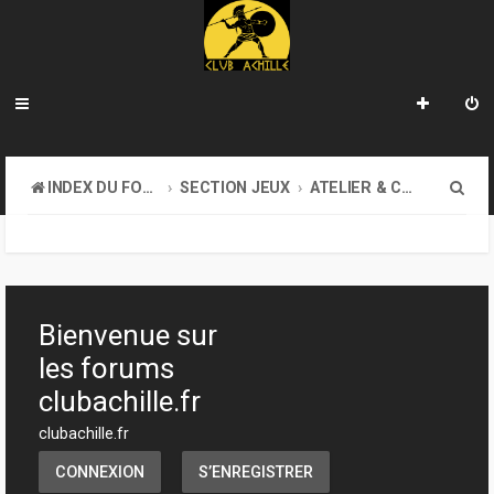
R
INDEX DU FORUM
SECTION JEUX
ATELIER & CRÉATION
e
c
h
e
Bienvenue sur
r
les forums
c
clubachille.fr
h
clubachille.fr
e
CONNEXION
S’ENREGISTRER