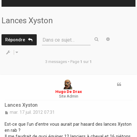
r
Lances Xyston
Rechercher
Recherche 
Dans ce sujet…
Répondre
3 messages • Page
1
sur
1
Hugo De Drax
Site Admin
Lances Xyston
M
mar. 17 juil. 2012 07:31
e
s
Est-ce que l'un d'entre vous aurait par hasard des lances Xyston
s
en rab ?
a
Il me faudrait de quoi équiper 12 lanciers à cheval et 16 piétons