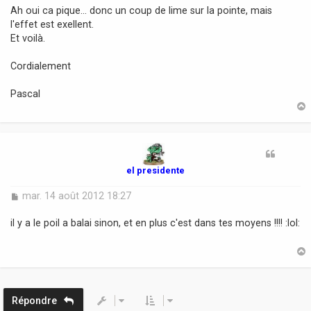
Ah oui ca pique... donc un coup de lime sur la pointe, mais
l'effet est exellent.
Et voilà.
Cordialement
Pascal
t
el presidente
M
mar. 14 août 2012 18:27
e
s
il y a le poil a balai sinon, et en plus c'est dans tes moyens !!!! :lol:
s
a
g
e
t
Répondre