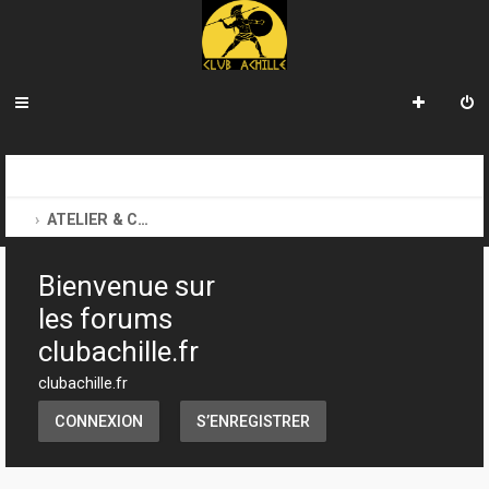
R
INDEX DU FORUM
SECTION JEUX
e
ATELIER & CRÉATION
c
Bienvenue sur
h
les forums
e
clubachille.fr
r
clubachille.fr
c
h
CONNEXION
S’ENREGISTRER
e