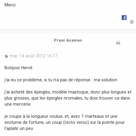
Merci
t
Praor Acamas
M
mar. 14 août 2012 16:17
e
s
Bonjour Hervé
s
a
j'ai eu ce problème, si tu n'a pas de réponse : ma solution
g
e
j'ai acheté des épingles, modèle mastoque, donc plus longues et
plus grosses, que les épingles nromales, tu dois trouver ca dans
une mercerie.
je coupe à la longueur voulue, et, avec 1 marteaux et une
enclume de fortune, un coup (recto verso) sur la pointe pour
l'aplatir un peu