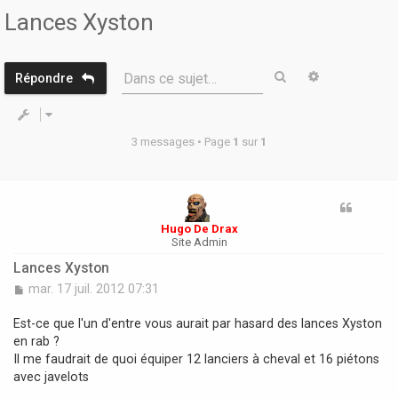
r
Lances Xyston
Rechercher
Recherche 
Dans ce sujet…
Répondre
3 messages • Page
1
sur
1
Hugo De Drax
Site Admin
Lances Xyston
M
mar. 17 juil. 2012 07:31
e
s
Est-ce que l'un d'entre vous aurait par hasard des lances Xyston
s
en rab ?
a
Il me faudrait de quoi équiper 12 lanciers à cheval et 16 piétons
g
avec javelots
e