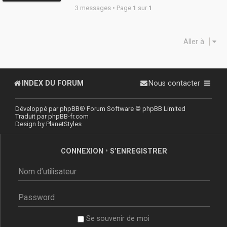
3 messages • Page
1
sur
1
Aller à
INDEX DU FORUM
Nous contacter
Développé par
phpBB
® Forum Software © phpBB Limited
Traduit par
phpBB-fr.com
Design by
PlanetStyles
CONNEXION
•
S’ENREGISTRER
Se souvenir de moi