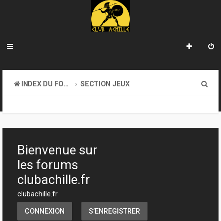
R
INDEX DU FORUM
SECTION JEUX
e
ATELIER & CRÉATION
c
h
e
Bienvenue sur
r
les forums
c
clubachille.fr
h
clubachille.fr
e
CONNEXION
S’ENREGISTRER