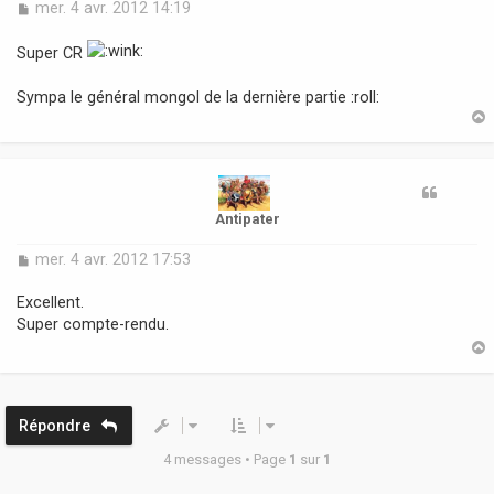
M
mer. 4 avr. 2012 14:19
e
s
Super CR
s
a
Sympa le général mongol de la dernière partie :roll:
g
e
t
Antipater
M
mer. 4 avr. 2012 17:53
e
s
Excellent.
s
Super compte-rendu.
a
g
e
t
Répondre
4 messages • Page
1
sur
1