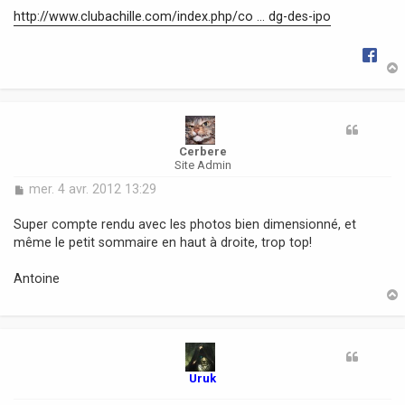
g
http://www.clubachille.com/index.php/co ... dg-des-ipo
e
t
Cerbere
Site Admin
M
mer. 4 avr. 2012 13:29
e
s
Super compte rendu avec les photos bien dimensionné, et
s
même le petit sommaire en haut à droite, trop top!
a
g
Antoine
e
t
Uruk