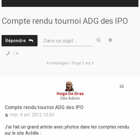
r
Compte rendu tournoi ADG des IPO
Rechercher
Recherche 
Dans ce sujet…
Répondre
4 messages • Page
1
sur
1
Hugo De Drax
Site Admin
Compte rendu tournoi ADG des IPO
M
mer. 4 avr. 2012 10:34
e
s
J'ai fait un grand article avec photos dans les comptes rendu
s
sur le site Achille :
a