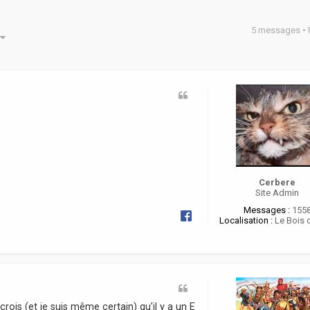
5 messages •
he avancée
Cerbere
Site Admin
Messages :
155
Localisation :
Le Bois 
e crois (et je suis même certain) qu'il y a un E