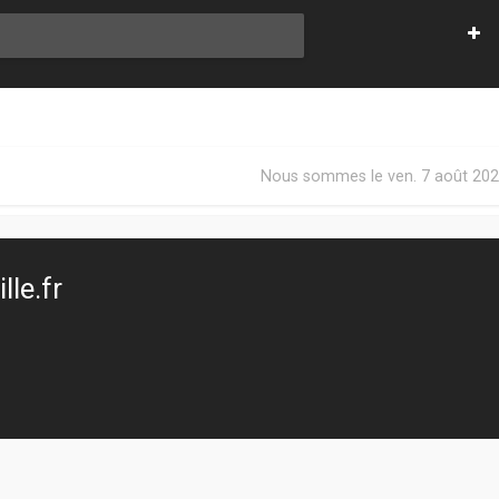
Nous sommes le ven. 7 août 202
le.fr