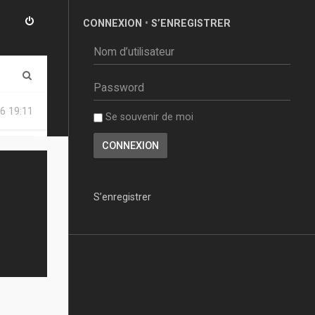
CONNEXION
•
S’ENREGISTRER
R
e
6 19:11
Se souvenir de moi
c
h
e
r
S’enregistrer
c
h
e
r