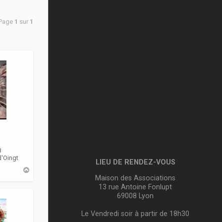
 Page
1
sur
1
8
d'Oingt
LIEU DE RENDEZ-VOUS
H
a
Maison des Associations
u
13 rue Antoine Fonlupt
t
69008 Lyon
Le Vendredi soir à partir de 18h30