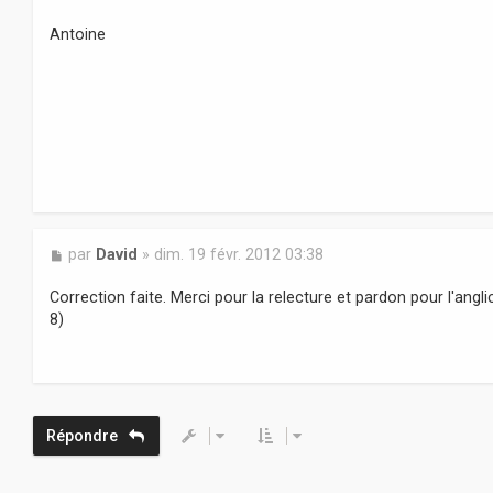
s
a
Antoine
g
e
M
par
David
»
dim. 19 févr. 2012 03:38
e
s
Correction faite. Merci pour la relecture et pardon pour l'angli
s
8)
a
g
e
Répondre