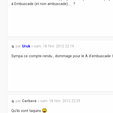
s
à Embuscade (et non ambuscade)..... :?
a
g
e
M
par
Uruk
»
sam. 18 févr. 2012 22:14
e
s
Sympa ce compte-rendu , dommage pour le A d'embuscade :l
s
a
g
e
M
par
Cerbere
»
sam. 18 févr. 2012 22:29
e
s
Qu'ils sont taquins