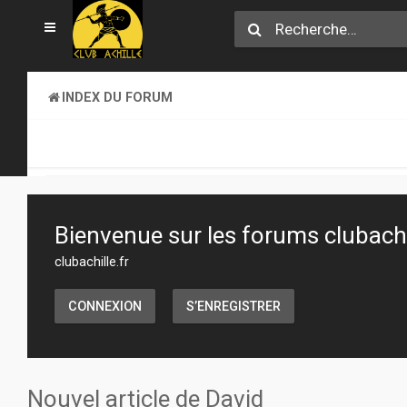
INDEX DU FORUM
SECTION JEUX
ATELIER & CRÉATION
Bienvenue sur les forums clubachil
clubachille.fr
CONNEXION
S’ENREGISTRER
Nouvel article de David