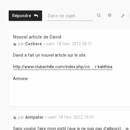
Rechercher
Recherc
Dans ce sujet…
Répondre
Nouvel article de David
M
par
Cerbere
»
sam. 18 févr. 2012 08:31
e
s
David a fait un nouvel article sur le site.
s
a
http://www.clubachille.com/index.php/co ... r-kalithea
g
e
Antoine
M
par
Antipater
»
sam. 18 févr. 2012 19:31
e
s
Sans vouloir faire mon instit (que je ne suis pas d'ailleurs).... j