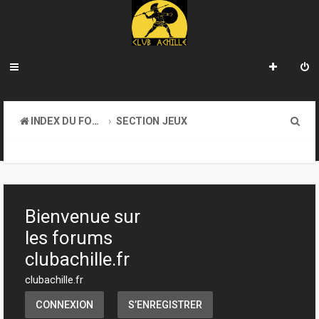
R
INDEX DU FORUM
SECTION JEUX
e
ATELIER & CRÉATION
c
h
e
Bienvenue sur
r
les forums
c
clubachille.fr
h
clubachille.fr
e
CONNEXION
S’ENREGISTRER