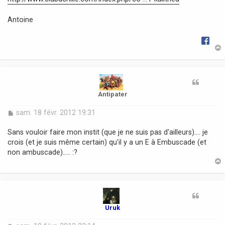
g
e
Antoine
t
Antipater
M
sam. 18 févr. 2012 19:31
e
s
Sans vouloir faire mon instit (que je ne suis pas d'ailleurs).... je
s
crois (et je suis même certain) qu'il y a un E à Embuscade (et
a
non ambuscade)..... :?
g
e
t
Uruk