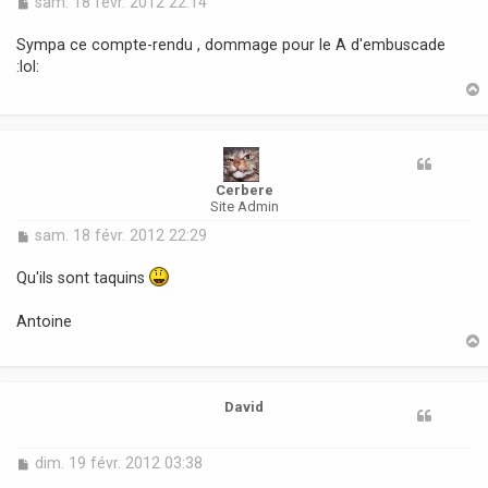
M
sam. 18 févr. 2012 22:14
e
s
Sympa ce compte-rendu , dommage pour le A d'embuscade
s
:lol:
a
g
e
t
Cerbere
Site Admin
M
sam. 18 févr. 2012 22:29
e
s
Qu'ils sont taquins
s
a
Antoine
g
e
t
David
M
dim. 19 févr. 2012 03:38
e