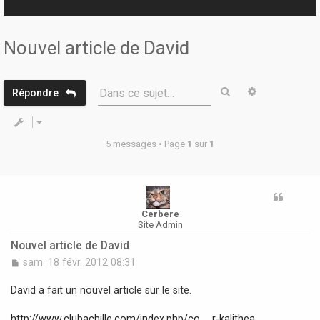
r
Nouvel article de David
Rechercher
Recherche 
Dans ce sujet…
Répondre
5 messages • Page
1
sur
1
Cerbere
Site Admin
Nouvel article de David
M
sam. 18 févr. 2012 08:31
e
s
David a fait un nouvel article sur le site.
s
a
http://www.clubachille.com/index.php/co ... r-kalithea