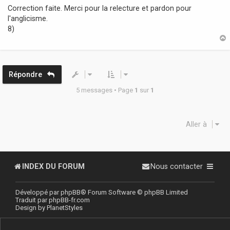
s
Correction faite. Merci pour la relecture et pardon pour
s
l'anglicisme.
a
8)
g
e
t
Répondre
5 messages • Page
1
sur
1
Aller à
INDEX DU FORUM
Nous contacter
Développé par
phpBB
® Forum Software © phpBB Limited
Traduit par
phpBB-fr.com
Design by
PlanetStyles