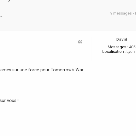
9 messages •
he avancée
David
Messages :
405
Localisation :
Lyon 
 Games sur une force pour Tomorrow's War.
sur vous !