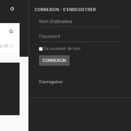
CONNEXION
•
S’ENREGISTRER
R
e
6 09:11
Se souvenir de moi
c
h
e
r
S’enregistrer
c
h
e
r