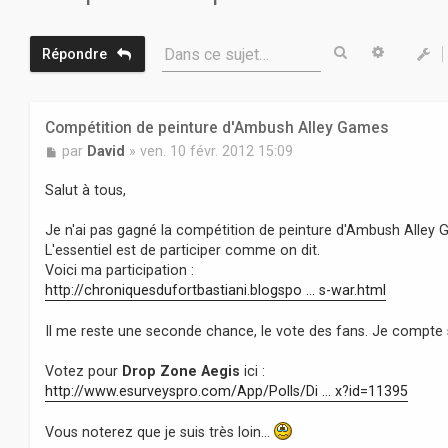
Rechercher
Recherc
Dans ce sujet…
Répondre
Compétition de peinture d'Ambush Alley Games
M
par
David
»
ven. 10 févr. 2012 15:09
e
s
Salut à tous,
s
a
Je n'ai pas gagné la compétition de peinture d'Ambush Alley
g
L'essentiel est de participer comme on dit.
e
Voici ma participation :
http://chroniquesdufortbastiani.blogspo ... s-war.html
Il me reste une seconde chance, le vote des fans. Je compte 
Votez pour
Drop Zone Aegis
ici :
http://www.esurveyspro.com/App/Polls/Di ... x?id=11395
Vous noterez que je suis très loin...