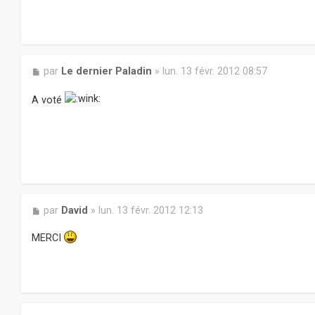
M
par
Le dernier Paladin
»
lun. 13 févr. 2012 08:57
e
s
A voté
s
a
g
e
M
par
David
»
lun. 13 févr. 2012 12:13
e
s
MERCI
s
a
g
e