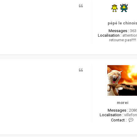
pépé le chinoi
Messages :
363
Localisation :
attention
retourne pas!!!!!
morei
Messages :
208
Localisation :
villefon
C
Contact :
o
n
t