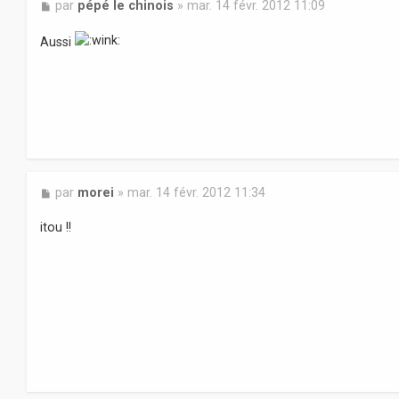
M
par
pépé le chinois
»
mar. 14 févr. 2012 11:09
e
s
Aussi
s
a
g
e
M
par
morei
»
mar. 14 févr. 2012 11:34
e
s
itou !!
s
a
g
e