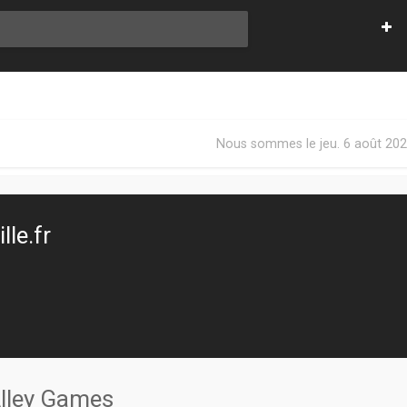
Nous sommes le jeu. 6 août 202
le.fr
Alley Games