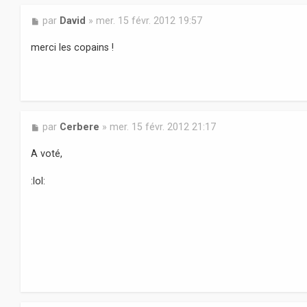
M
par
David
»
mer. 15 févr. 2012 19:57
e
s
merci les copains !
s
a
g
e
M
par
Cerbere
»
mer. 15 févr. 2012 21:17
e
s
A voté,
s
a
:lol:
g
e