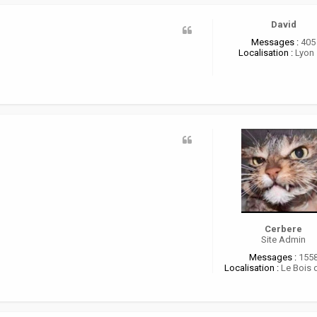
a
c
t
David
e
Messages :
405
r
Localisation :
Lyon 
o
r
e
i
Cerbere
Site Admin
Messages :
155
Localisation :
Le Bois 