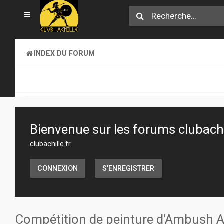
INDEX DU FORUM
SECTION JEUX
ATELIER & CRÉATION
Bienvenue sur les forums clubachil
clubachille.fr
CONNEXION
S’ENREGISTRER
Compétition de peinture d'Ambush 