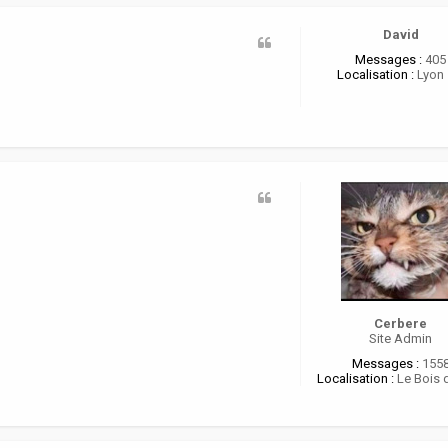
a
c
t
David
e
Messages :
405
r
Localisation :
Lyon 
o
r
e
i
Cerbere
Site Admin
Messages :
155
Localisation :
Le Bois 