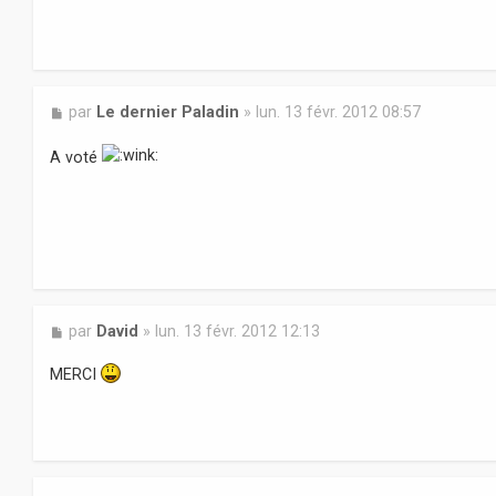
M
par
Le dernier Paladin
»
lun. 13 févr. 2012 08:57
e
s
A voté
s
a
g
e
M
par
David
»
lun. 13 févr. 2012 12:13
e
s
MERCI
s
a
g
e