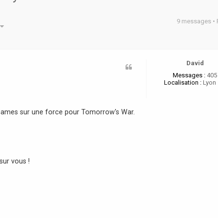
9 messages •
he avancée
David
Messages :
405
Localisation :
Lyon 
 Games sur une force pour Tomorrow's War.
sur vous !