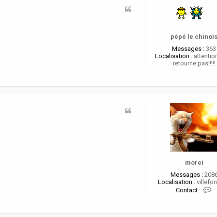
pépé le chinoi
Messages :
363
Localisation :
attention
retourne pas!!!!!
morei
Messages :
208
Localisation :
villefon
C
Contact :
o
n
t