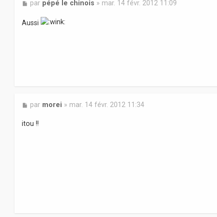
M
par
pépé le chinois
»
mar. 14 févr. 2012 11:09
e
s
Aussi
s
a
g
e
M
par
morei
»
mar. 14 févr. 2012 11:34
e
s
itou !!
s
a
g
e