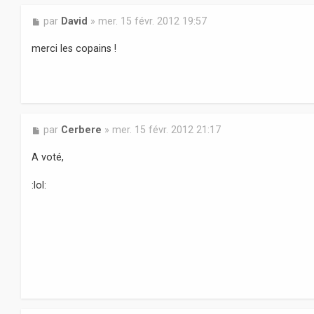
M
par
David
»
mer. 15 févr. 2012 19:57
e
s
merci les copains !
s
a
g
e
M
par
Cerbere
»
mer. 15 févr. 2012 21:17
e
s
A voté,
s
a
:lol:
g
e