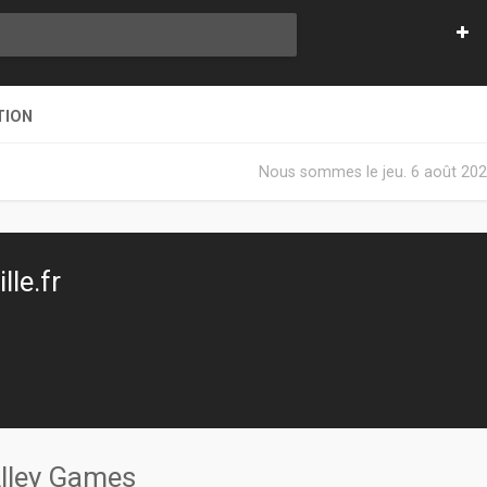
TION
Nous sommes le jeu. 6 août 202
le.fr
Alley Games