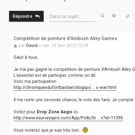
Rechercher
Recherc
Dans ce sujet…
Répondre
Compétition de peinture d'Ambush Alley Games
M
par
David
»
ven. 10 févr. 2012 15:09
e
s
Salut à tous,
s
a
Je n'ai pas gagné la compétition de peinture d'Ambush Alley
g
L'essentiel est de participer comme on dit.
e
Voici ma participation :
http://chroniquesdufortbastiani.blogspo ... s-war.html
Il me reste une seconde chance, le vote des fans. Je compte 
Votez pour
Drop Zone Aegis
ici :
http://www.esurveyspro.com/App/Polls/Di ... x?id=11395
Vous noterez que je suis très loin...