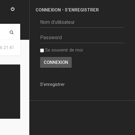
CONNEXION
•
S’ENREGISTRER
R
e
6 21:41
Se souvenir de moi
c
h
e
r
S’enregistrer
c
h
e
r