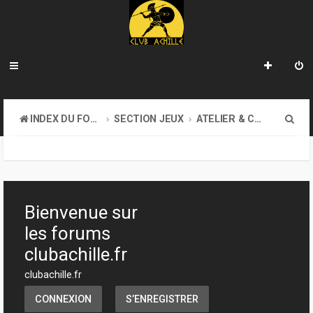
R
INDEX DU FORUM
SECTION JEUX
ATELIER & CRÉATION
e
c
h
e
Bienvenue sur
r
les forums
c
clubachille.fr
h
clubachille.fr
e
CONNEXION
S’ENREGISTRER