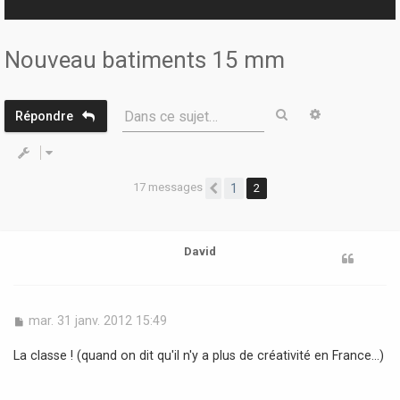
r
Nouveau batiments 15 mm
Rechercher
Recherche 
Dans ce sujet…
Répondre
17 messages
1
2
Précédente
David
M
mar. 31 janv. 2012 15:49
e
s
La classe ! (quand on dit qu'il n'y a plus de créativité en France...)
s
a
g