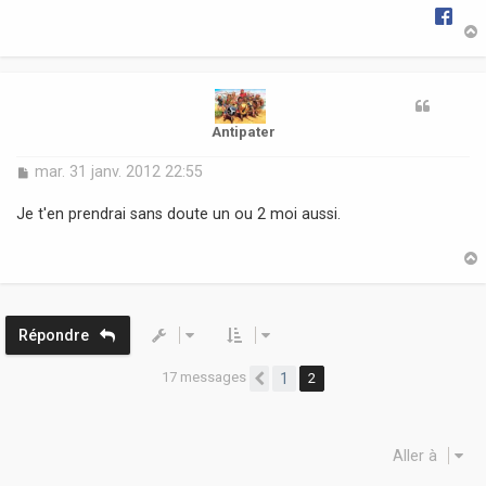
e
t
Antipater
M
mar. 31 janv. 2012 22:55
e
s
Je t'en prendrai sans doute un ou 2 moi aussi.
s
a
g
e
t
Répondre
17 messages
1
2
Précédente
Aller à