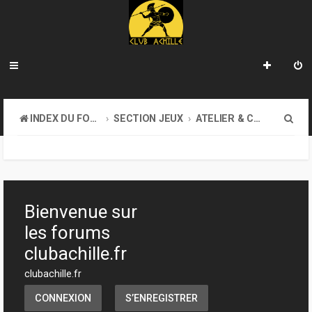
R
INDEX DU FORUM
SECTION JEUX
ATELIER & CRÉATION
e
c
h
e
Bienvenue sur
r
les forums
c
clubachille.fr
h
clubachille.fr
e
CONNEXION
S’ENREGISTRER