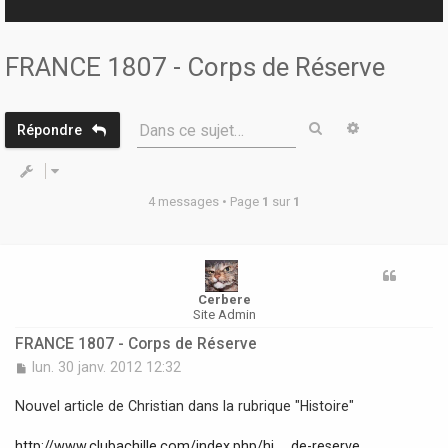
r
FRANCE 1807 - Corps de Réserve
Rechercher
Recherche 
Dans ce sujet…
Répondre
4 messages • Page
1
sur
1
Cerbere
Site Admin
FRANCE 1807 - Corps de Réserve
M
lun. 30 janv. 2012 12:32
e
s
Nouvel article de Christian dans la rubrique "Histoire"
s
a
http://www.clubachille.com/index.php/hi ... de-reserve