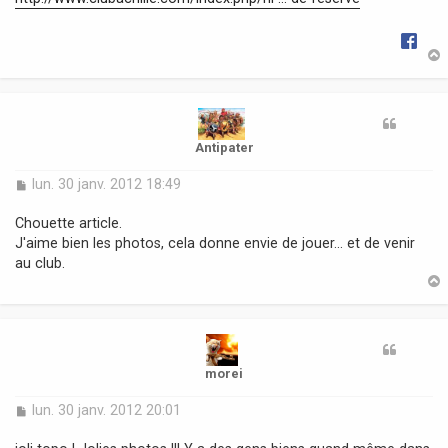
g
e
t
Antipater
M
lun. 30 janv. 2012 18:49
e
s
Chouette article.
s
J'aime bien les photos, cela donne envie de jouer... et de venir
a
au club.
g
e
t
morei
M
lun. 30 janv. 2012 20:01
e
s