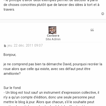
- le principe d'avoir deux exemples permet de discuter à partir
de choses concrètes plutôt que de lancer des idées à tort et à
travers.
t
Cerbere
Site Admin
M
jeu. 22 déc. 2011 09:07
e
s
Bonjour,
s
a
je ne comprend pas bien ta démarche David, pourquoi recréer la
g
roue alors que celle qui existe, avec ses défaut peut être
e
améliorée?
Sur le fond:
- Un blog est tout sauf un instrument d'expression collective, il
n'y a qu'un compte d'édition, donc une seule personne peut
mettre le blog à jour. Alors que chacun, s'il le souhaite peut