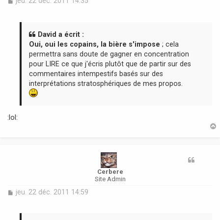
M
jeu. 22 déc. 2011 14:35
e
s
s
a
David a écrit :
g
Oui, oui les copains, la bière s'impose
; cela
e
permettra sans doute de gagner en concentration
pour LIRE ce que j'écris plutôt que de partir sur des
commentaires intempestifs basés sur des
interprétations stratosphériques de mes propos.
:lol:
t
Cerbere
Site Admin
M
jeu. 22 déc. 2011 14:59
e
s
s