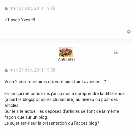
M
mer. 21 déc. 2011 19:03
e
s
+1 avec Yves !!!!
s
a
g
e
t
Antipater
M
mer. 21 déc. 2011 19:38
e
s
Voilà 2 commentaires qui vont bien faire avancer... :?
s
a
En ce qui me concerne, j'ai du mal à comprendre la différence
g
(à part le blogspot après clubachille) au niveau du post des
e
articles.
Sur le site actuel, les déposes d'articles se font de la même
façon que sur un blog.
Le sujet est-il sur la présentation ou l'accès blog?