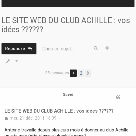
r
LE SITE WEB DU CLUB ACHILLE : vos
idées ??????
Rechercher
Recherche 
Dans ce sujet…
Répondre
25 messages
1
2
Suivante
David
LE SITE WEB DU CLUB ACHILLE : vos idées ??????
M
mer. 21 déc. 2011 16:39
e
s
Antoine travaille depuis plusieurs mois à donner au club Achille
s
un site web (
http://www.clubachille.com/
).