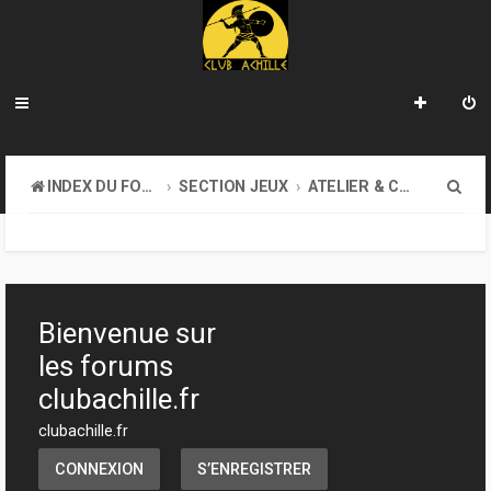
R
INDEX DU FORUM
SECTION JEUX
ATELIER & CRÉATION
e
c
h
e
Bienvenue sur
r
les forums
c
clubachille.fr
h
clubachille.fr
e
CONNEXION
S’ENREGISTRER