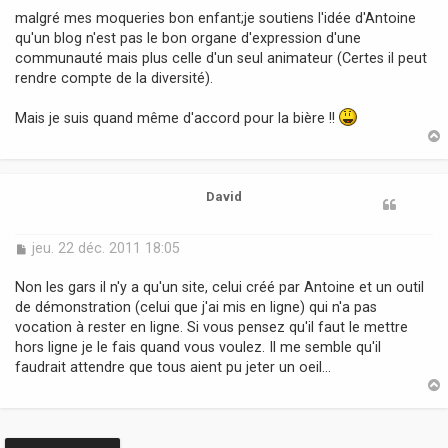
s
malgré mes moqueries bon enfant;je soutiens l'idée d'Antoine
s
qu'un blog n'est pas le bon organe d'expression d'une
a
communauté mais plus celle d'un seul animateur (Certes il peut
g
rendre compte de la diversité).
e
Mais je suis quand même d'accord pour la bière !!
t
David
M
jeu. 22 déc. 2011 18:05
e
s
Non les gars il n'y a qu'un site, celui créé par Antoine et un outil
s
de démonstration (celui que j'ai mis en ligne) qui n'a pas
a
vocation à rester en ligne. Si vous pensez qu'il faut le mettre
g
hors ligne je le fais quand vous voulez. Il me semble qu'il
e
faudrait attendre que tous aient pu jeter un oeil...
t