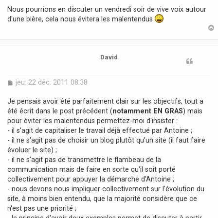
Nous pourrions en discuter un vendredi soir de vive voix autour
d'une bière, cela nous évitera les malentendus
t
David
M
jeu. 22 déc. 2011 08:38
e
s
Je pensais avoir été parfaitement clair sur les objectifs, tout a
s
été écrit dans le post précédent (
notamment EN GRAS
) mais
a
pour éviter les malentendus permettez-moi d'insister :
g
- il s'agit de capitaliser le travail déjà effectué par Antoine ;
e
- il ne s'agit pas de choisir un blog plutôt qu'un site (il faut faire
évoluer le site) ;
- il ne s'agit pas de transmettre le flambeau de la
communication mais de faire en sorte qu'il soit porté
collectivement pour appuyer la démarche d'Antoine ;
- nous devons nous impliquer collectivement sur l'évolution du
site, à moins bien entendu, que la majorité considère que ce
n'est pas une priorité ;