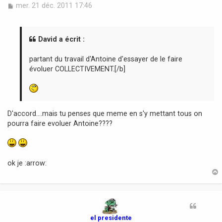
M
mer. 21 déc. 2011 17:46
e
s
s
a
David a écrit :
g
e
partant du travail d'Antoine d'essayer de le faire
évoluer COLLECTIVEMENT.[/b]
D'accord....mais tu penses que meme en s'y mettant tous on
pourra faire evoluer Antoine????
ok je :arrow:
t
el presidente