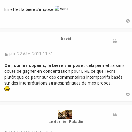
e
s
En effet la bière s'impose
s
a
g
e
t
David
M
jeu. 22 déc. 2011 11:51
e
s
Oui, oui les copains, la bière s'impose
; cela permettra sans
s
doute de gagner en concentration pour LIRE ce que j'écris
a
plutôt que de partir sur des commentaires intempestifs basés
g
sur des interprétations stratosphériques de mes propos.
e
t
Le dernier Paladin