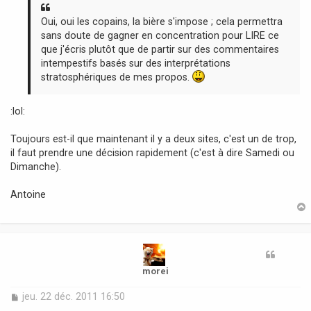
a
g
Oui, oui les copains, la bière s'impose ; cela permettra
e
sans doute de gagner en concentration pour LIRE ce
que j'écris plutôt que de partir sur des commentaires
intempestifs basés sur des interprétations
stratosphériques de mes propos.
:lol:
Toujours est-il que maintenant il y a deux sites, c'est un de trop,
il faut prendre une décision rapidement (c'est à dire Samedi ou
Dimanche).
Antoine
t
morei
M
jeu. 22 déc. 2011 16:50
e