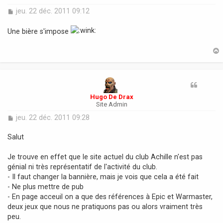
M
jeu. 22 déc. 2011 09:12
e
s
Une bière s'impose
s
a
g
e
t
Hugo De Drax
Site Admin
M
jeu. 22 déc. 2011 09:28
e
s
Salut
s
a
Je trouve en effet que le site actuel du club Achille n'est pas
g
génial ni très représentatif de l'activité du club.
e
- Il faut changer la bannière, mais je vois que cela a été fait
- Ne plus mettre de pub
- En page acceuil on a que des références à Epic et Warmaster,
deux jeux que nous ne pratiquons pas ou alors vraiment très
peu.