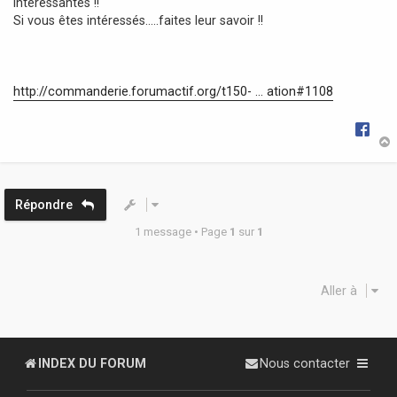
intéressantes !!
a
Si vous êtes intéressés.....faites leur savoir !!
g
e
http://commanderie.forumactif.org/t150- ... ation#1108
t
Répondre
1 message • Page
1
sur
1
Aller à
INDEX DU FORUM
Nous contacter