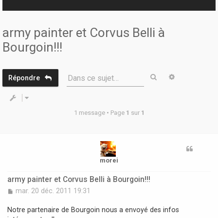
r
army painter et Corvus Belli à
Bourgoin!!!
Rechercher
Recherche 
Dans ce sujet…
Répondre
1 message • Page
1
sur
1
morei
army painter et Corvus Belli à Bourgoin!!!
M
mar. 20 déc. 2011 19:31
e
s
Notre partenaire de Bourgoin nous a envoyé des infos
s