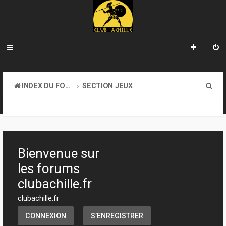
R
INDEX DU FORUM
SECTION JEUX
e
ATELIER & CRÉATION
c
h
e
Bienvenue sur
r
les forums
c
clubachille.fr
h
clubachille.fr
e
CONNEXION
S’ENREGISTRER