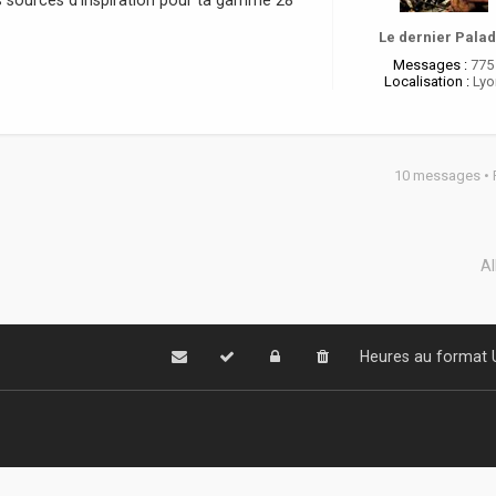
s sources d'inspiration pour ta gamme 28
Le dernier Palad
Messages :
775
Localisation :
Lyo
10 messages •
Al
Heures au format