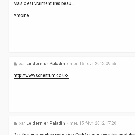
Mais c'est vraiment très beau...
g
e
Antoine
M
par
Le dernier Paladin
»
mer. 15 févr. 2012 09:55
e
s
http://www.scheltrum.co.uk/
s
a
g
e
M
par
Le dernier Paladin
»
mer. 15 févr. 2012 17:20
e
s