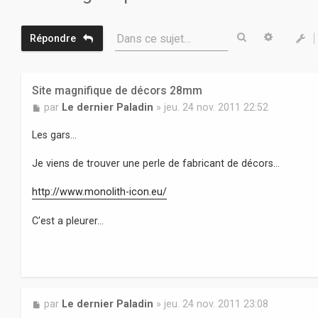
Rechercher
Recherc
Dans ce sujet…
Répondre
Site magnifique de décors 28mm
M
par
Le dernier Paladin
»
jeu. 24 nov. 2011 22:52
e
s
Les gars...
s
a
Je viens de trouver une perle de fabricant de décors...
g
e
http://www.monolith-icon.eu/
C'est a pleurer...
M
par
Le dernier Paladin
»
jeu. 24 nov. 2011 23:08
e