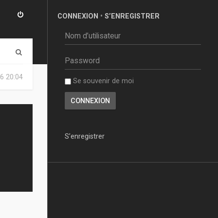
CONNEXION
•
S’ENREGISTRER
R
e
6 20:04
Se souvenir de moi
c
h
e
r
S’enregistrer
c
h
e
r