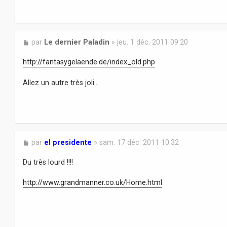
M
par
Le dernier Paladin
»
jeu. 1 déc. 2011 09:20
e
s
http://fantasygelaende.de/index_old.php
s
a
Allez un autre très joli...
g
e
M
par
el presidente
»
sam. 17 déc. 2011 10:32
e
s
Du très lourd !!!!
s
a
http://www.grandmanner.co.uk/Home.html
g
e