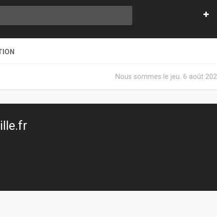
TION
Nous sommes le jeu. 6 août 202
le.fr