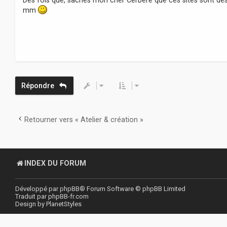
Des fois que, saches mon cher Cerbère que ces sites sont de
s
mm
a
g
e
Répondre
Retourner vers « Atelier & création »
INDEX DU FORUM
Développé par
phpBB
® Forum Software © phpBB Limited
Traduit par
phpBB-fr.com
Design by
PlanetStyles