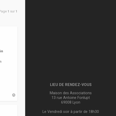
 Page
1
sur
1
in
n
LIEU DE RENDEZ-VOUS
Maison des Associations
H
13 rue Antoine Fonlupt
a
u
69008 Lyon
t
Le Vendredi soir à partir de 18h30