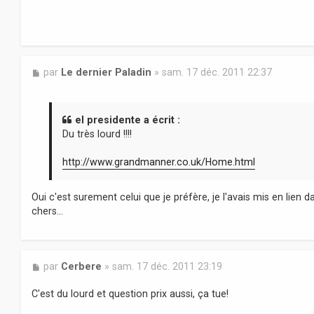
M
par
Le dernier Paladin
»
sam. 17 déc. 2011 22:37
e
s
s
a
el presidente a écrit :
g
Du très lourd !!!!
e
http://www.grandmanner.co.uk/Home.html
Oui c'est surement celui que je préfère, je l'avais mis en lien 
chers...
M
par
Cerbere
»
sam. 17 déc. 2011 23:19
e
s
C'est du lourd et question prix aussi, ça tue!
s
a