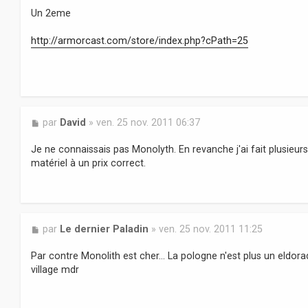
s
Un 2eme
s
a
http://armorcast.com/store/index.php?cPath=25
g
e
M
par
David
»
ven. 25 nov. 2011 06:37
e
s
Je ne connaissais pas Monolyth. En revanche j'ai fait plusie
s
matériel à un prix correct.
a
g
e
M
par
Le dernier Paladin
»
ven. 25 nov. 2011 11:25
e
s
Par contre Monolith est cher... La pologne n'est plus un eldor
s
village mdr
a
g
e