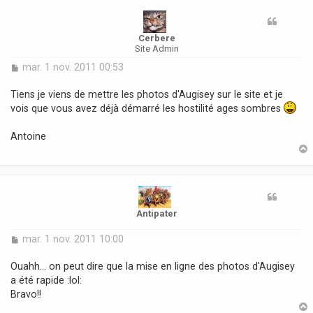
t
Cerbere
Site Admin
M
mar. 1 nov. 2011 00:53
e
s
Tiens je viens de mettre les photos d'Augisey sur le site et je
s
vois que vous avez déjà démarré les hostilité ages sombres
a
g
Antoine
e
t
Antipater
M
mar. 1 nov. 2011 10:00
e
s
Ouahh... on peut dire que la mise en ligne des photos d'Augisey
s
a été rapide :lol:
a
Bravo!!
g
e