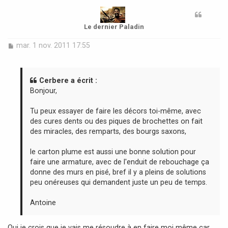
t
Le dernier Paladin
M
mar. 1 nov. 2011 17:55
e
s
s
a
Cerbere a écrit :
g
Bonjour,
e
Tu peux essayer de faire les décors toi-même, avec
des cures dents ou des piques de brochettes on fait
des miracles, des remparts, des bourgs saxons,
le carton plume est aussi une bonne solution pour
faire une armature, avec de l'enduit de rebouchage ça
donne des murs en pisé, bref il y a pleins de solutions
peu onéreuses qui demandent juste un peu de temps.
Antoine
Oui je crois que je vais me résoudre à en faire moi même car