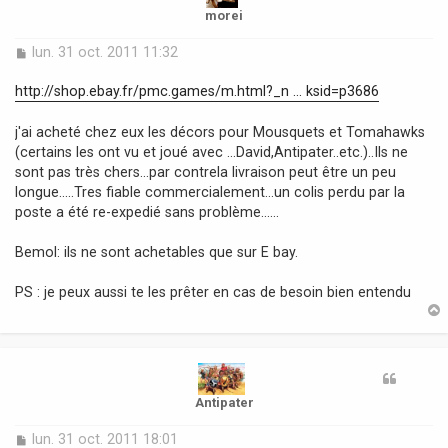
morei
M
lun. 31 oct. 2011 11:32
e
s
http://shop.ebay.fr/pmc.games/m.html?_n ... ksid=p3686
s
a
j'ai acheté chez eux les décors pour Mousquets et Tomahawks
g
(certains les ont vu et joué avec ...David,Antipater..etc.)..Ils ne
e
sont pas très chers...par contrela livraison peut être un peu
longue.....Tres fiable commercialement...un colis perdu par la
poste a été re-expedié sans problème......
Bemol: ils ne sont achetables que sur E bay.
PS : je peux aussi te les prêter en cas de besoin bien entendu
t
Antipater
M
lun. 31 oct. 2011 18:01