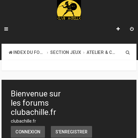
R
INDEX DU FORUM
SECTION JEUX
ATELIER & CRÉATION
e
c
h
e
Bienvenue sur
r
les forums
c
clubachille.fr
h
clubachille.fr
e
CONNEXION
S’ENREGISTRER