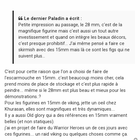
e
s
s
a
Le dernier Paladin a écrit :
g
Petite impression au passage, le 28 mm, c'est de la
e
magnifique figurine mais c'est aussi un tout autre
investissement et quand on intègre les beaux décors,
c'est presque prohibitif... J'ai même pensé a faire ce
skirmish avec des 15mm mais là ce sont les figs qui ne
suivent plus...
C'est pour cette raison que l'on a choisi de faire de
l'escarmouche en 15mm...c'est beaucoup moins cher, cela
prend moins de place de stockage et c'est plus rapide à
peindre.... même si le 28mm est plus beau et mieux pour les
démonstrations.:?
Pour les figurines en 15mm de viking, jette un oeil chez
Khurasan, elles sont magnifiques et très dynamiques....
Il y a aussi Old glory qui a des références en 15mm vraiment
belles (et non statiques).
j'ai en projet de faire du Warrior Heroes un de ces jours avec
ces figurines.... un raid viking ou quelques choses comme ça.