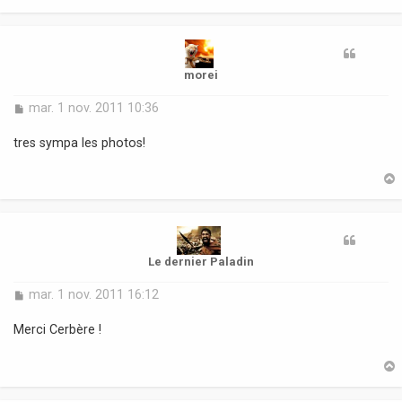
t
morei
M
mar. 1 nov. 2011 10:36
e
s
tres sympa les photos!
s
a
g
e
t
Le dernier Paladin
M
mar. 1 nov. 2011 16:12
e
s
Merci Cerbère !
s
a
g
e