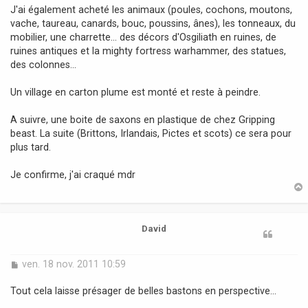
s
J'ai également acheté les animaux (poules, cochons, moutons,
s
vache, taureau, canards, bouc, poussins, ânes), les tonneaux, du
a
mobilier, une charrette... des décors d'Osgiliath en ruines, de
g
ruines antiques et la mighty fortress warhammer, des statues,
e
des colonnes...
Un village en carton plume est monté et reste à peindre.
A suivre, une boite de saxons en plastique de chez Gripping
beast. La suite (Brittons, Irlandais, Pictes et scots) ce sera pour
plus tard.
Je confirme, j'ai craqué mdr
t
David
M
ven. 18 nov. 2011 10:59
e
s
Tout cela laisse présager de belles bastons en perspective...
s