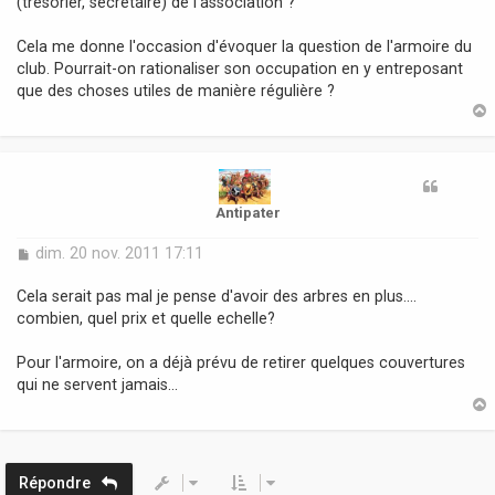
(trésorier, secrétaire) de l'association ?
g
e
Cela me donne l'occasion d'évoquer la question de l'armoire du
club. Pourrait-on rationaliser son occupation en y entreposant
que des choses utiles de manière régulière ?
t
Antipater
M
dim. 20 nov. 2011 17:11
e
s
Cela serait pas mal je pense d'avoir des arbres en plus....
s
combien, quel prix et quelle echelle?
a
g
Pour l'armoire, on a déjà prévu de retirer quelques couvertures
e
qui ne servent jamais...
t
Répondre