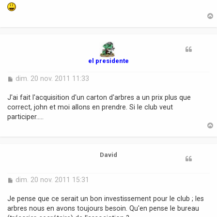
a
g
e
t
el presidente
M
dim. 20 nov. 2011 11:33
e
s
J'ai fait l'acquisition d'un carton d'arbres a un prix plus que
s
correct, john et moi allons en prendre. Si le club veut
a
participer.....
g
e
t
David
M
dim. 20 nov. 2011 15:31
e
s
Je pense que ce serait un bon investissement pour le club ; les
s
arbres nous en avons toujours besoin. Qu'en pense le bureau
a