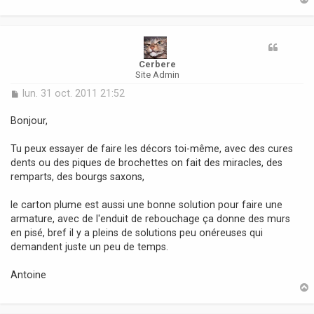
t
Cerbere
Site Admin
M
lun. 31 oct. 2011 21:52
e
s
Bonjour,
s
a
Tu peux essayer de faire les décors toi-même, avec des cures
g
dents ou des piques de brochettes on fait des miracles, des
e
remparts, des bourgs saxons,
le carton plume est aussi une bonne solution pour faire une
armature, avec de l'enduit de rebouchage ça donne des murs
en pisé, bref il y a pleins de solutions peu onéreuses qui
demandent juste un peu de temps.
Antoine