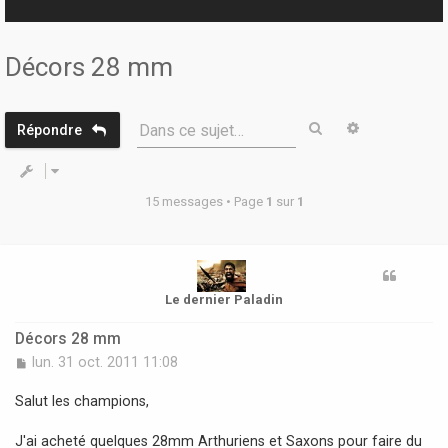
r
Décors 28 mm
Rechercher
Recherche 
Dans ce sujet…
Répondre
15 messages • Page
1
sur
1
Le dernier Paladin
Décors 28 mm
M
lun. 31 oct. 2011 11:08
e
s
Salut les champions,
s
a
J'ai acheté quelques 28mm Arthuriens et Saxons pour faire du
g