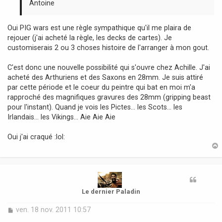
Antoine
Oui PIG wars est une règle sympathique qu'il me plaira de
rejouer (j'ai acheté la règle, les decks de cartes). Je
customiserais 2 ou 3 choses histoire de l'arranger à mon gout.
C'est donc une nouvelle possibilité qui s'ouvre chez Achille. J'ai
acheté des Arthuriens et des Saxons en 28mm. Je suis attiré
par cette période et le coeur du peintre qui bat en moi m'a
rapproché des magnifiques gravures des 28mm (gripping beast
pour l'instant). Quand je vois les Pictes... les Scots... les
Irlandais... les Vikings... Aie Aie Aie
Oui j'ai craqué :lol:
t
Le dernier Paladin
M
ven. 18 nov. 2011 10:57
e