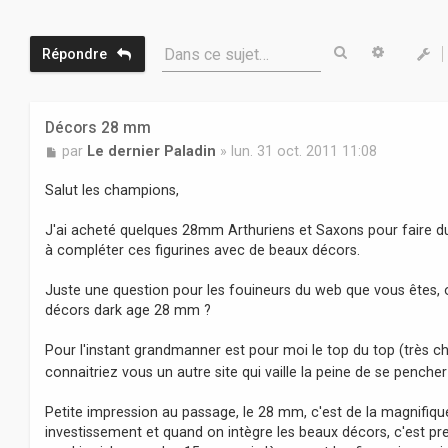
Rechercher
Recherc
Dans ce sujet…
Répondre
Décors 28 mm
M
par
Le dernier Paladin
»
lun. 31 oct. 2011 11:08
e
s
Salut les champions,
s
a
J'ai acheté quelques 28mm Arthuriens et Saxons pour faire du 
g
à compléter ces figurines avec de beaux décors.
e
Juste une question pour les fouineurs du web que vous êtes, 
décors dark age 28 mm ?
Pour l'instant grandmanner est pour moi le top du top (très 
connaitriez vous un autre site qui vaille la peine de se pench
Petite impression au passage, le 28 mm, c'est de la magnifique
investissement et quand on intègre les beaux décors, c'est pre