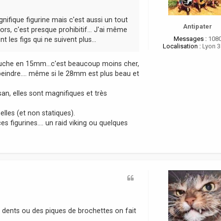
r
e
nifique figurine mais c'est aussi un tout
i
Antipater
rs, c'est presque prohibitif... J'ai même
Messages :
108
les figs qui ne suivent plus...
Localisation :
Lyon 
mouche en 15mm...c'est beaucoup moins cher,
peindre.... même si le 28mm est plus beau et
an, elles sont magnifiques et très
lles (et non statiques).
s figurines.... un raid viking ou quelques
 dents ou des piques de brochettes on fait