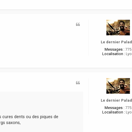
n
t
a
c
t
e
r
o
Le dernier Palad
r
e
Messages :
775
i
Localisation :
Lyo
Le dernier Palad
Messages :
775
Localisation :
Lyo
s cures dents ou des piques de
rgs saxons,