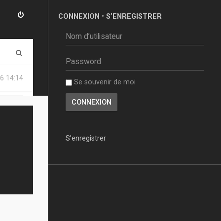
CONNEXION
•
S’ENREGISTRER
R
e
6 14:14
Se souvenir de moi
c
h
e
r
S’enregistrer
c
h
e
r