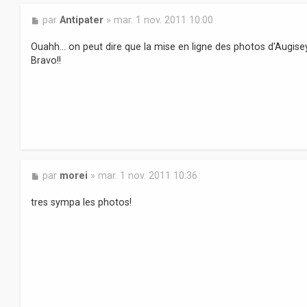
M
par
Antipater
»
mar. 1 nov. 2011 10:00
e
s
Ouahh... on peut dire que la mise en ligne des photos d'Augisey 
s
Bravo!!
a
g
e
M
par
morei
»
mar. 1 nov. 2011 10:36
e
s
tres sympa les photos!
s
a
g
e