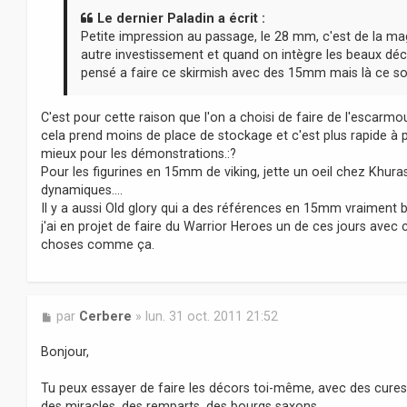
s
a
Le dernier Paladin a écrit :
g
Petite impression au passage, le 28 mm, c'est de la mag
e
autre investissement et quand on intègre les beaux déco
pensé a faire ce skirmish avec des 15mm mais là ce sont 
C'est pour cette raison que l'on a choisi de faire de l'escar
cela prend moins de place de stockage et c'est plus rapide à 
mieux pour les démonstrations.:?
Pour les figurines en 15mm de viking, jette un oeil chez Khuras
dynamiques....
Il y a aussi Old glory qui a des références en 15mm vraiment be
j'ai en projet de faire du Warrior Heroes un de ces jours avec ce
choses comme ça.
M
par
Cerbere
»
lun. 31 oct. 2011 21:52
e
s
Bonjour,
s
a
Tu peux essayer de faire les décors toi-même, avec des cures
g
des miracles, des remparts, des bourgs saxons,