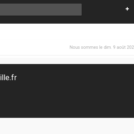
Nous sommes le dim. 9 août 202
le.fr