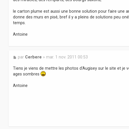
e
le carton plume est aussi une bonne solution pour faire une 
donne des murs en pisé, bref il y a pleins de solutions peu o
temps.
Antoine
M
par
Cerbere
»
mar. 1 nov. 2011 00:53
e
s
Tiens je viens de mettre les photos d'Augisey sur le site et je 
s
ages sombres
a
g
Antoine
e