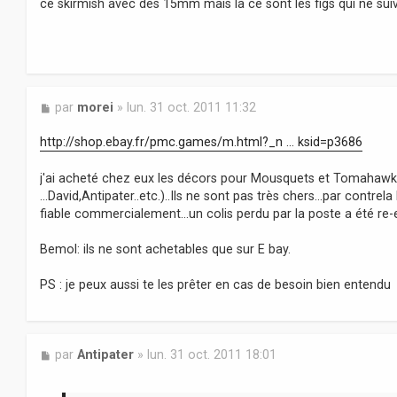
ce skirmish avec des 15mm mais là ce sont les figs qui ne suive
M
par
morei
»
lun. 31 oct. 2011 11:32
e
s
http://shop.ebay.fr/pmc.games/m.html?_n ... ksid=p3686
s
a
j'ai acheté chez eux les décors pour Mousquets et Tomahawks 
g
...David,Antipater..etc.)..Ils ne sont pas très chers...par contrela
e
fiable commercialement...un colis perdu par la poste a été re-e
Bemol: ils ne sont achetables que sur E bay.
PS : je peux aussi te les prêter en cas de besoin bien entendu
M
par
Antipater
»
lun. 31 oct. 2011 18:01
e
s