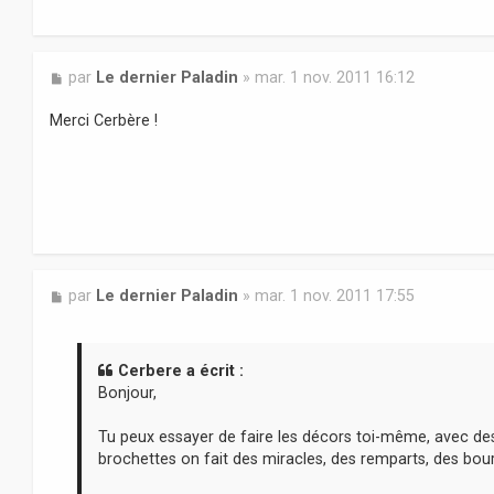
M
par
Le dernier Paladin
»
mar. 1 nov. 2011 16:12
e
s
Merci Cerbère !
s
a
g
e
M
par
Le dernier Paladin
»
mar. 1 nov. 2011 17:55
e
s
s
a
Cerbere a écrit :
g
Bonjour,
e
Tu peux essayer de faire les décors toi-même, avec de
brochettes on fait des miracles, des remparts, des bou