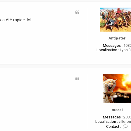
a été rapide :lol:
Antipater
Messages :
108
Localisation :
Lyon 
morei
Messages :
208
Localisation :
villefon
C
Contact :
o