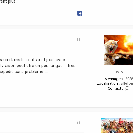
nt plus...
(certains les ont vu et joué avec
 livraison peut être un peu longue.....Tres
xpedié sans problème......
morei
Messages :
208
Localisation :
villefon
C
Contact :
o
n
t
a
c
t
e
r
o