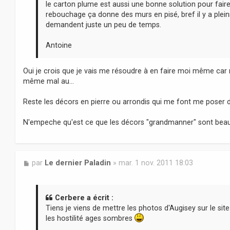
le carton plume est aussi une bonne solution pour faire
rebouchage ça donne des murs en pisé, bref il y a plei
demandent juste un peu de temps.
Antoine
Oui je crois que je vais me résoudre à en faire moi même car
même mal au...
Reste les décors en pierre ou arrondis qui me font me poser d
N'empeche qu'est ce que les décors "grandmanner" sont beaux 
M
par
Le dernier Paladin
»
mar. 1 nov. 2011 18:03
e
s
s
a
Cerbere a écrit :
g
Tiens je viens de mettre les photos d'Augisey sur le sit
e
les hostilité ages sombres