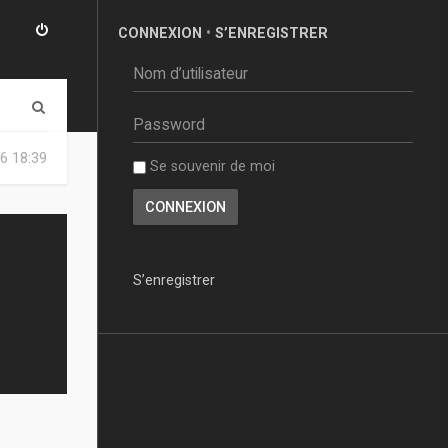
CONNEXION
•
S’ENREGISTRER
R
e
6 18:39
Se souvenir de moi
c
h
e
r
S’enregistrer
c
h
e
r