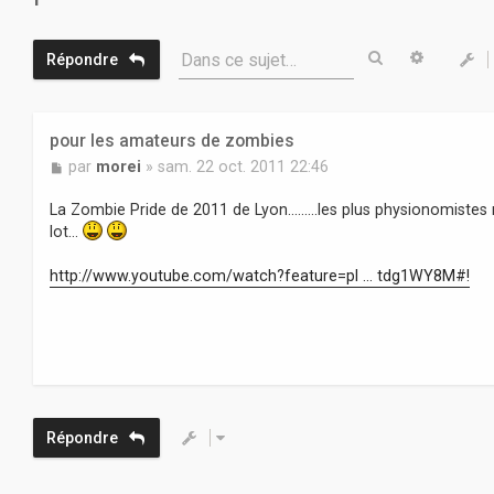
Rechercher
Recherc
Dans ce sujet…
Répondre
pour les amateurs de zombies
M
par
morei
»
sam. 22 oct. 2011 22:46
e
s
La Zombie Pride de 2011 de Lyon.........les plus physionomistes
s
lot...
a
g
http://www.youtube.com/watch?feature=pl ... tdg1WY8M#!
e
Répondre