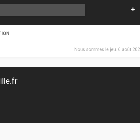
TION
Nous sommes le jeu. 6 août 202
le.fr