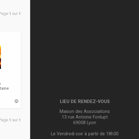
 Page
1
sur
1
6
taine
H
LIEU DE RENDEZ-VOUS
a
u
Maison des Associations
t
13 rue Antoine Fonlupt
 Page
1
sur
1
69008 Lyon
Le Vendredi soir à partir de 18h30
m