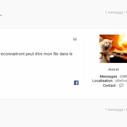
1 message •
he avancée
 reconnaitront peut être mon fils dans le
morei
Messages :
208
Localisation :
villefon
C
Contact :
o
n
t
a
c
1 message •
t
e
r