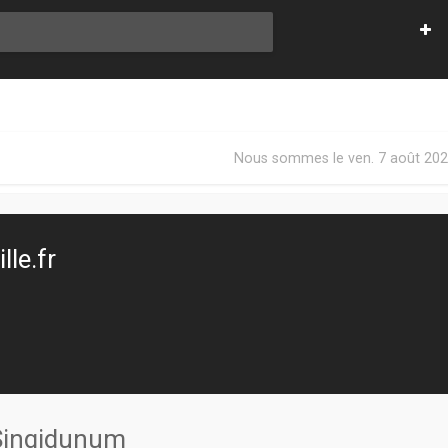
Nous sommes le ven. 7 août 202
le.fr
 Singidunum