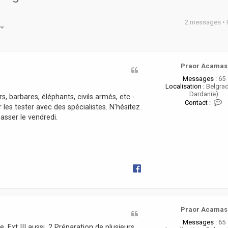
2 messages •
he avancée
Praor Acamas
Messages :
65
Localisation :
Belgrad
Dardanie)
s, barbares, éléphants, civils armés, etc -
C
Contact :
r les tester avec des spécialistes. N'hésitez
o
n
sser le vendredi.
t
a
c
t
e
r
P
r
a
o
r
A
Praor Acamas
c
Messages :
65
a
, Ext III aussi, 2 Préparation de plusieurs