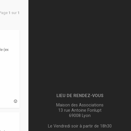
 Page
1
sur
1
e (ex
LIEU DE RENDEZ-VOUS
H
Maison des Associations
a
u
13 rue Antoine Fonlupt
t
69008 Lyon
Le Vendredi soir à partir de 18h30