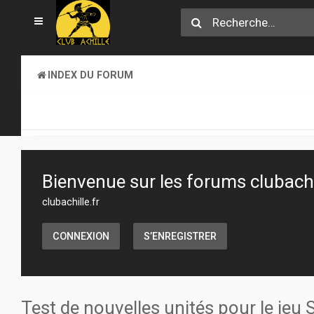
INDEX DU FORUM
SECTION JEUX
ATELIER & CRÉATION
Bienvenue sur les forums clubachil
clubachille.fr
CONNEXION
S’ENREGISTRER
Test de nouvelles unités pour le jeu