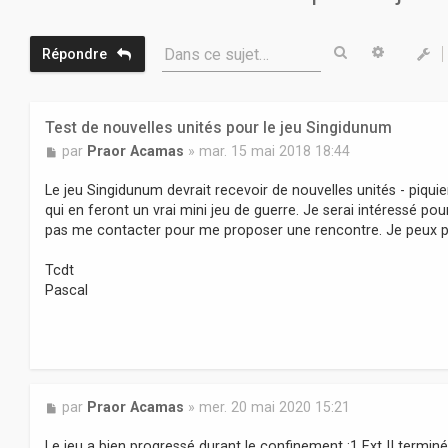
Rechercher
Recherc
Dans ce sujet…
Répondre
Test de nouvelles unités pour le jeu Singidunum
M
par
Praor Acamas
»
mar. 15 mai 2018 18:44
e
s
Le jeu Singidunum devrait recevoir de nouvelles unités - piquier
s
qui en feront un vrai mini jeu de guerre. Je serai intéressé pou
a
pas me contacter pour me proposer une rencontre. Je peux pa
g
e
Tcdt
Pascal
M
par
Praor Acamas
»
mer. 20 mai 2020 15:21
e
s
Le jeu a bien progressé durant le confinement :1 Ext II terminée