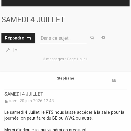
r
SAMEDI 4 JUILLET
Rechercher
Recherche 
Dans ce sujet…
Répondre
3 messages • Page
1
sur
1
Stephane
SAMEDI 4 JUILLET
M
sam. 20 juin 2026 12:43
e
s
Le samedi 4 Juillet, le RTS nous laisse accéder à la salle pour la
s
journée, on peut faire du BE ou WW2 ou autre.
a
g
Merci d'indiquer ici qui viendrai en précisant :
e