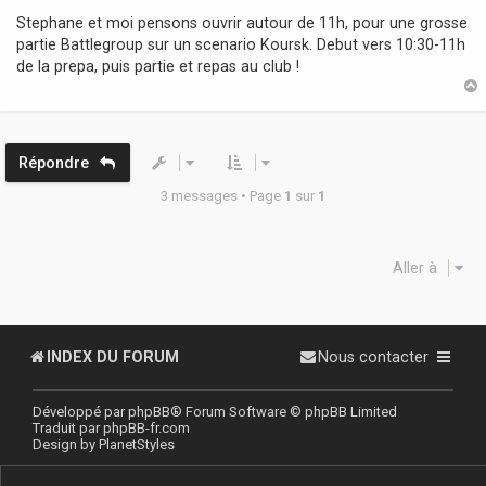
s
Stephane et moi pensons ouvrir autour de 11h, pour une grosse
s
partie Battlegroup sur un scenario Koursk. Debut vers 10:30-11h
a
de la prepa, puis partie et repas au club !
g
e
t
Répondre
3 messages • Page
1
sur
1
Aller à
INDEX DU FORUM
Nous contacter
Développé par
phpBB
® Forum Software © phpBB Limited
Traduit par
phpBB-fr.com
Design by
PlanetStyles