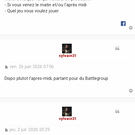
- Si vous venez le matin et/ou l'après midi
- Quel jeu vous voulez jouer
t
sylvain31
M
ven. 26 juin 2026 07:06
e
s
Dispo plutot l'apres-midi, partant pour du Battlegroup
s
a
g
e
t
sylvain31
M
jeu. 2 juil. 2026 20:29
e