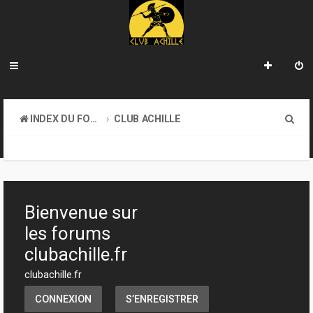
R
INDEX DU FORUM
CLUB ACHILLE
e
TOURNOIS ET EVENEMENTS
c
h
e
Bienvenue sur
r
les forums
c
clubachille.fr
h
clubachille.fr
e
CONNEXION
S’ENREGISTRER