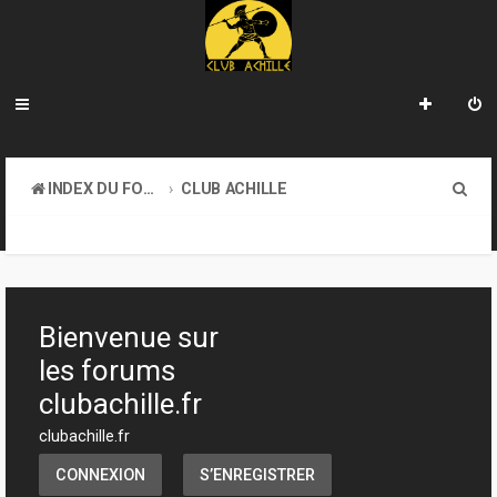
R
INDEX DU FORUM
CLUB ACHILLE
e
TOURNOIS ET EVENEMENTS
c
h
e
Bienvenue sur
r
les forums
c
clubachille.fr
h
clubachille.fr
e
CONNEXION
S’ENREGISTRER