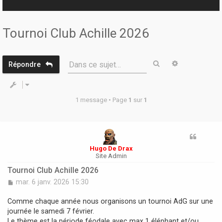
r
Tournoi Club Achille 2026
Rechercher
Recherche 
Dans ce sujet…
Répondre
1 message • Page
1
sur
1
Hugo De Drax
Site Admin
Tournoi Club Achille 2026
M
mar. 6 janv. 2026 15:30
e
s
Comme chaque année nous organisons un tournoi AdG sur une
s
journée le samedi 7 février.
a
Le thème est la période féodale avec max 1 éléphant et/ou