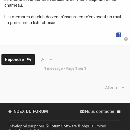
g
chameau.
e
Les membres du club doivent s'inscrire en m'envoyant un mail
en précisant la liste choisie.
t
Répondre
1 message • Page
1
sur
1
Aller à
INDEX DU FORUM
Nous contacter
Développé par
phpBB
® Forum Software © phpBB Limited