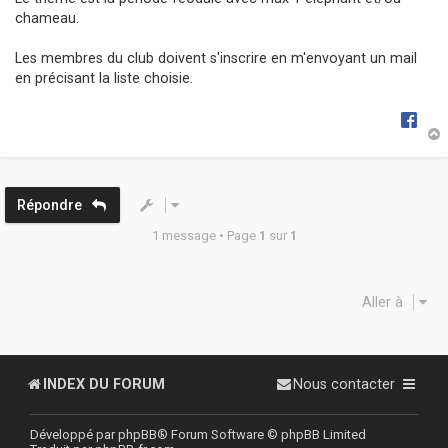
g
chameau.
e
Les membres du club doivent s'inscrire en m'envoyant un mail
en précisant la liste choisie.
t
Répondre
1 message • Page
1
sur
1
Aller à
INDEX DU FORUM
Nous contacter
Développé par
phpBB
® Forum Software © phpBB Limited