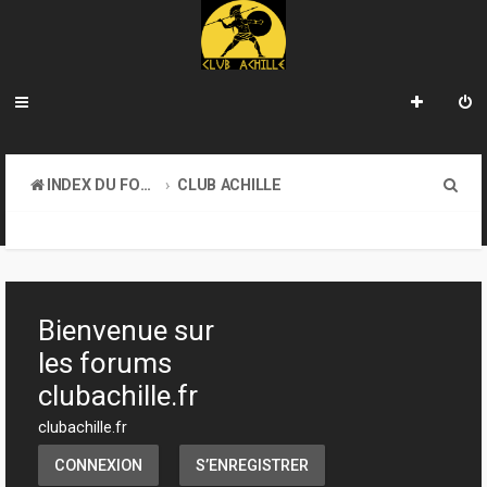
R
INDEX DU FORUM
CLUB ACHILLE
e
TOURNOIS ET EVENEMENTS
c
h
e
Bienvenue sur
r
les forums
c
clubachille.fr
h
clubachille.fr
e
CONNEXION
S’ENREGISTRER