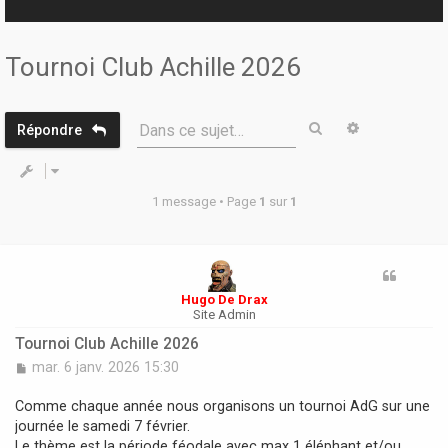
r
Tournoi Club Achille 2026
Rechercher
Recherche 
Dans ce sujet…
Répondre
1 message • Page
1
sur
1
Hugo De Drax
Site Admin
Tournoi Club Achille 2026
M
mar. 6 janv. 2026 15:30
e
s
Comme chaque année nous organisons un tournoi AdG sur une
s
journée le samedi 7 février.
a
Le thème est la période féodale avec max 1 éléphant et/ou