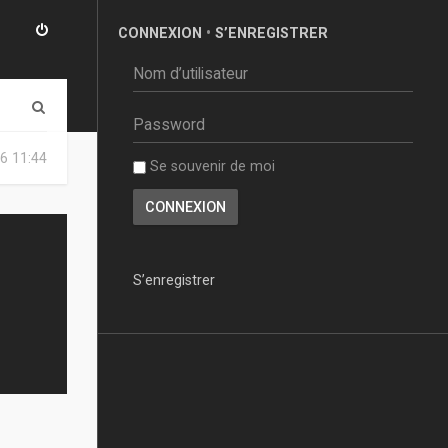
CONNEXION
•
S’ENREGISTRER
R
e
6 11:44
Se souvenir de moi
c
h
e
r
S’enregistrer
c
h
e
r