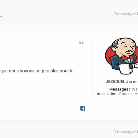
1 message •
he avancée
er que nous soyons un peu plus pour le
JEZEQUEL Jere
Messages :
191
Localisation :
Soucieu en
1 message •