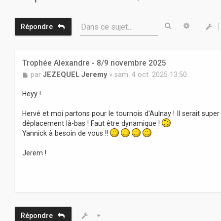
Rechercher
Recherc
Dans ce sujet…
Répondre
Trophée Alexandre - 8/9 novembre 2025
M
par
JEZEQUEL Jeremy
»
sam. 4 oct. 2025 13:50
e
s
Heyy !
s
a
Hervé et moi partons pour le tournois d'Aulnay ! Il serait sup
g
déplacement là-bas ! Faut être dynamique !
e
Yannick à besoin de vous !!
Jerem !
Répondre