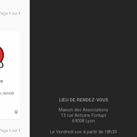
 Page
1
sur
1
my
 Jarrest
LIEU DE RENDEZ-VOUS
Maison des Associations
H
13 rue Antoine Fonlupt
a
u
69008 Lyon
t
 Page
1
sur
1
Le Vendredi soir à partir de 18h30