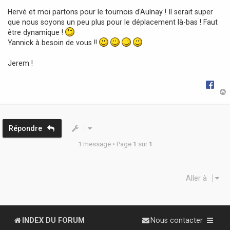
a
Hervé et moi partons pour le tournois d'Aulnay ! Il serait super
g
que nous soyons un peu plus pour le déplacement là-bas ! Faut
e
être dynamique !
Yannick à besoin de vous !!
Jerem !
t
Répondre
1 message • Page
1
sur
1
Aller à
INDEX DU FORUM
Nous contacter