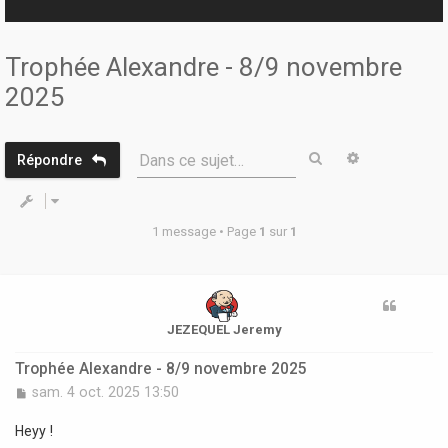
r
Trophée Alexandre - 8/9 novembre
2025
Rechercher
Recherche 
Dans ce sujet…
Répondre
1 message • Page
1
sur
1
JEZEQUEL Jeremy
Trophée Alexandre - 8/9 novembre 2025
M
sam. 4 oct. 2025 13:50
e
s
Heyy !
s