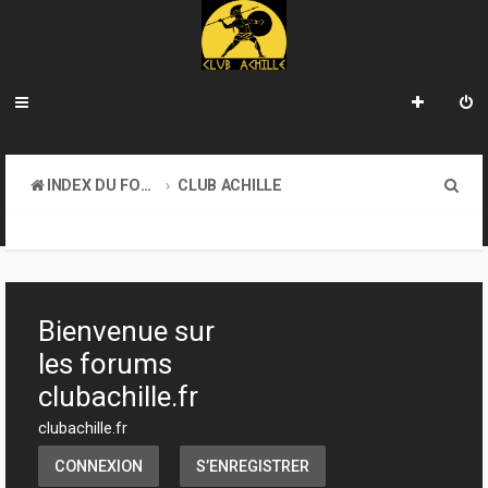
R
INDEX DU FORUM
CLUB ACHILLE
e
TOURNOIS ET EVENEMENTS
c
h
e
Bienvenue sur
r
les forums
c
clubachille.fr
h
clubachille.fr
e
CONNEXION
S’ENREGISTRER