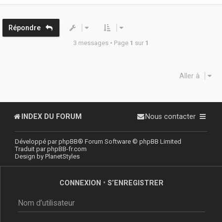
e
t
Répondre
3 messages • Page
1
sur
1
Aller à
INDEX DU FORUM
Nous contacter
Développé par
phpBB
® Forum Software © phpBB Limited
Traduit par
phpBB-fr.com
Design by
PlanetStyles
CONNEXION
•
S’ENREGISTRER