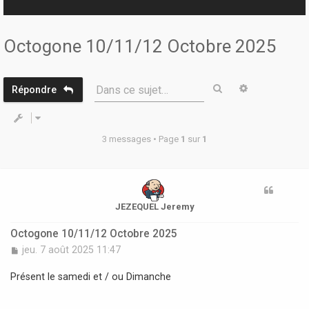
r
Octogone 10/11/12 Octobre 2025
Rechercher
Recherche 
Dans ce sujet…
Répondre
3 messages • Page
1
sur
1
JEZEQUEL Jeremy
Octogone 10/11/12 Octobre 2025
M
jeu. 7 août 2025 11:47
e
s
Présent le samedi et / ou Dimanche
s
a
g