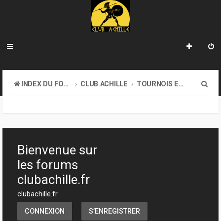
R
INDEX DU FORUM
CLUB ACHILLE
TOURNOIS ET EVENEMENTS
e
c
h
e
Bienvenue sur
r
les forums
c
clubachille.fr
h
clubachille.fr
e
CONNEXION
S’ENREGISTRER