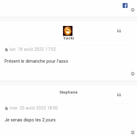
e
t
Yacki
M
lun. 18 août 2025 17:02
e
s
Présent le dimanche pour l'asso
s
a
g
e
t
Stephane
M
mer. 20 août 2025 18:00
e
s
Je serais dispo les 2 jours.
s
a
g