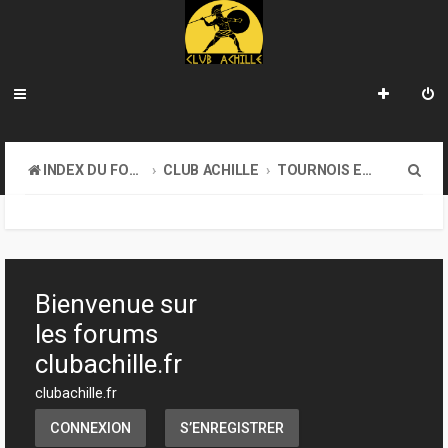
R
INDEX DU FORUM
CLUB ACHILLE
TOURNOIS ET EVENEMENTS
e
c
h
e
Bienvenue sur
r
les forums
c
clubachille.fr
h
clubachille.fr
e
CONNEXION
S’ENREGISTRER