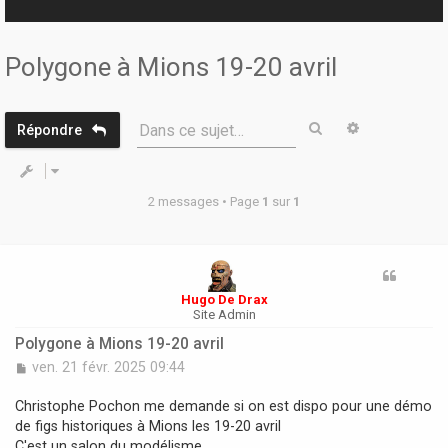
r
Polygone à Mions 19-20 avril
Rechercher
Recherche 
Dans ce sujet…
Répondre
2 messages • Page
1
sur
1
Hugo De Drax
Site Admin
Polygone à Mions 19-20 avril
M
ven. 21 févr. 2025 09:44
e
s
Christophe Pochon me demande si on est dispo pour une démo
s
de figs historiques à Mions les 19-20 avril
a
C'est un salon du modélisme