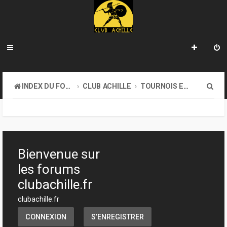
R
INDEX DU FORUM
CLUB ACHILLE
TOURNOIS ET EVENEMENTS
e
c
h
e
Bienvenue sur
r
les forums
c
clubachille.fr
h
clubachille.fr
e
CONNEXION
S’ENREGISTRER