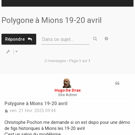
r
Polygone à Mions 19-20 avril
Rechercher
Recherche 
Dans ce sujet…
Répondre
2 messages • Page
1
sur
1
Hugo De Drax
Site Admin
Polygone à Mions 19-20 avril
M
ven. 21 févr. 2025 09:44
e
s
Christophe Pochon me demande si on est dispo pour une démo
s
de figs historiques à Mions les 19-20 avril
a
C'est un salon du modélisme