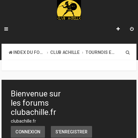
R
INDEX DU FORUM
CLUB ACHILLE
TOURNOIS ET EVENEMENTS
e
c
h
e
Bienvenue sur
r
les forums
c
clubachille.fr
h
clubachille.fr
e
CONNEXION
S’ENREGISTRER