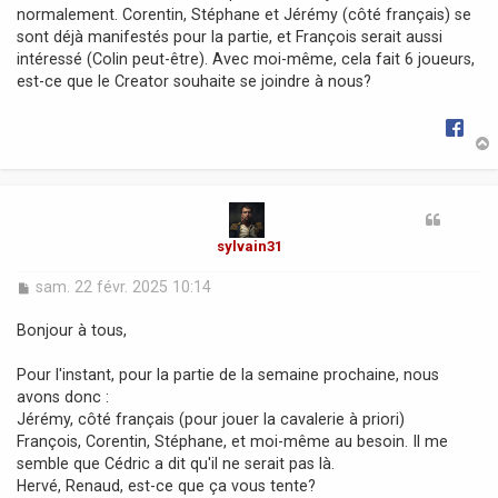
normalement. Corentin, Stéphane et Jérémy (côté français) se
e
sont déjà manifestés pour la partie, et François serait aussi
intéressé (Colin peut-être). Avec moi-même, cela fait 6 joueurs,
est-ce que le Creator souhaite se joindre à nous?
t
sylvain31
M
sam. 22 févr. 2025 10:14
e
s
Bonjour à tous,
s
a
Pour l'instant, pour la partie de la semaine prochaine, nous
g
avons donc :
e
Jérémy, côté français (pour jouer la cavalerie à priori)
François, Corentin, Stéphane, et moi-même au besoin. Il me
semble que Cédric a dit qu'il ne serait pas là.
Hervé, Renaud, est-ce que ça vous tente?