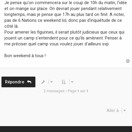
Je pense qu'on commencera sur le coup de 10h du matin, l'idée
et on mange sur place. On devrait jouer pendant relativement
longtemps, mais je pense que 17h au plus tard on finit. A noter,
pas de 6 Nations ce weekend lol, donc pas d'inquiétude de ce
côté là.
Pour amener les figurines, il serait plutôt judicieux que ceux qui
jouent un camp s'entendent pour ce qu'ils amènent. Penser à
me préciser quel camp vous voulez jouer d'ailleurs svp.
Bon weekend à tous !
t
Répondre
2 messages • Page
1
sur
1
Aller à