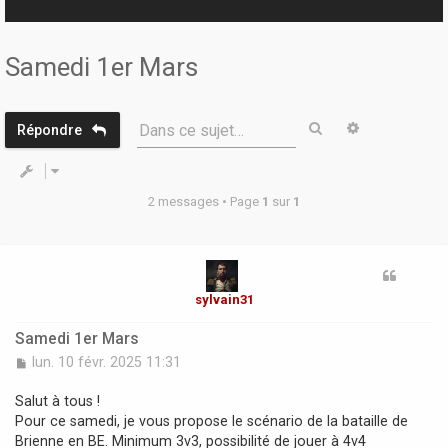
r
Samedi 1er Mars
Rechercher
Recherche 
Dans ce sujet…
Répondre
2 messages • Page
1
sur
1
sylvain31
Samedi 1er Mars
M
lun. 10 févr. 2025 11:31
e
s
Salut à tous !
s
Pour ce samedi, je vous propose le scénario de la bataille de
a
Brienne en BE. Minimum 3v3, possibilité de jouer à 4v4
g