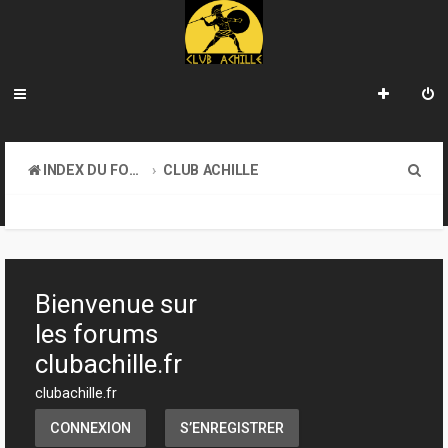
R
INDEX DU FORUM
CLUB ACHILLE
e
TOURNOIS ET EVENEMENTS
c
h
e
Bienvenue sur
r
les forums
c
clubachille.fr
h
clubachille.fr
e
CONNEXION
S’ENREGISTRER