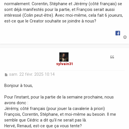
normalement. Corentin, Stéphane et Jérémy (côté français) se
e
sont déjà manifestés pour la partie, et François serait aussi
intéressé (Colin peut-être). Avec moi-même, cela fait 6 joueurs,
est-ce que le Creator souhaite se joindre à nous?
t
sylvain31
M
sam. 22 févr. 2025 10:14
e
s
Bonjour à tous,
s
a
Pour l'instant, pour la partie de la semaine prochaine, nous
g
avons donc :
e
Jérémy, côté français (pour jouer la cavalerie à priori)
François, Corentin, Stéphane, et moi-même au besoin. Il me
semble que Cédric a dit qu'il ne serait pas là.
Hervé, Renaud, est-ce que ça vous tente?