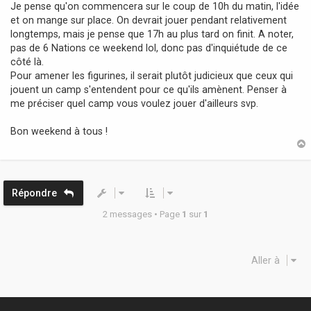
Je pense qu'on commencera sur le coup de 10h du matin, l'idée
et on mange sur place. On devrait jouer pendant relativement
longtemps, mais je pense que 17h au plus tard on finit. A noter,
pas de 6 Nations ce weekend lol, donc pas d'inquiétude de ce
côté là.
Pour amener les figurines, il serait plutôt judicieux que ceux qui
jouent un camp s'entendent pour ce qu'ils amènent. Penser à
me préciser quel camp vous voulez jouer d'ailleurs svp.
Bon weekend à tous !
t
Répondre
2 messages • Page
1
sur
1
Aller à