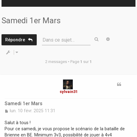
r
Samedi 1er Mars
Rechercher
Recherche 
Dans ce sujet…
Répondre
2 messages • Page
1
sur
1
sylvain31
Samedi 1er Mars
M
lun. 10 févr. 2025 11:31
e
s
Salut à tous !
s
Pour ce samedi, je vous propose le scénario de la bataille de
a
Brienne en BE. Minimum 3v3, possibilité de jouer à 4v4
g