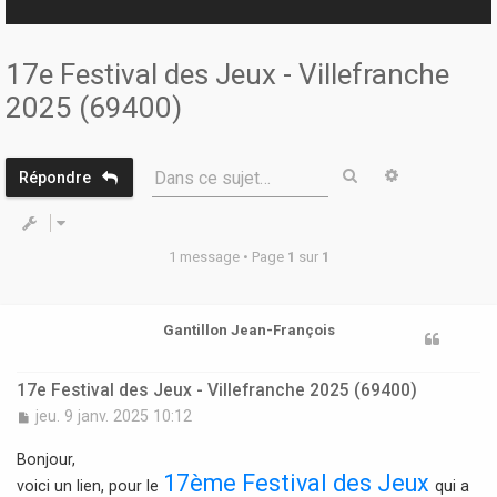
r
17e Festival des Jeux - Villefranche
2025 (69400)
Rechercher
Recherche 
Dans ce sujet…
Répondre
1 message • Page
1
sur
1
Gantillon Jean-François
17e Festival des Jeux - Villefranche 2025 (69400)
M
jeu. 9 janv. 2025 10:12
e
s
Bonjour,
s
17ème Festival des Jeux
voici un lien, pour le
qui a
a