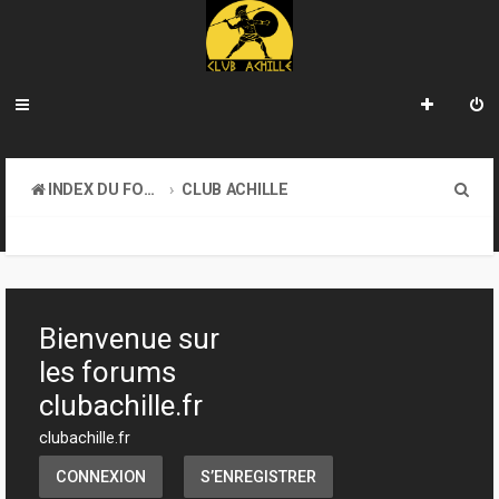
R
INDEX DU FORUM
CLUB ACHILLE
e
TOURNOIS ET EVENEMENTS
c
h
e
Bienvenue sur
r
les forums
c
clubachille.fr
h
clubachille.fr
e
CONNEXION
S’ENREGISTRER