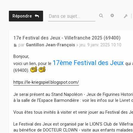
Rechercher
Recherc
Dans ce sujet…
Répondre
17e Festival des Jeux - Villefranche 2025 (69400)
M
par
Gantillon Jean-François
»
jeu. 9 janv. 2025 10:10
e
s
Bonjour,
s
17ème Festival des Jeux
voici un lien, pour le
qui 
a
g
(69400).
e
https://le-kriegspiel.blogspot.com/
Je serai présent au Stand Napoléon - Jeux de Figurines Histori
à la salle de l’Espace Barmondière : voir les infos sur le Livret d
Vous êtes tous invités à visiter et venir jouer au Festival des 
Le Festival des Jeux est organisé par le LION’S Club de Villefra
au bénéfice de DOCTEUR CLOWN - visite aux enfants malades 