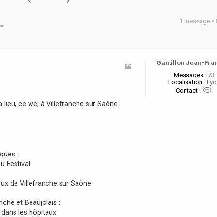
1 message •
he avancée
Gantillon Jean-Fra
Messages :
73
Localisation :
Lyo
C
Contact :
o
a lieu, ce we, à Villefranche sur Saône
n
t
a
c
t
e
r
ques :
G
a
u Festival.
n
t
Jeux de Villefranche sur Saône.
i
l
l
nche et Beaujolais :
o
dans les hôpitaux.
n