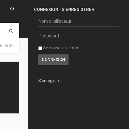
CONNEXION
•
S’ENREGISTRER
R
e
6 06:32
Se souvenir de moi
c
h
e
r
S’enregistrer
c
h
e
r