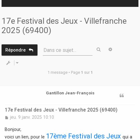
r
17e Festival des Jeux - Villefranche
2025 (69400)
Rechercher
Recherche 
Dans ce sujet…
Répondre
1 message • Page
1
sur
1
Gantillon Jean-François
17e Festival des Jeux - Villefranche 2025 (69400)
M
jeu. 9 janv. 2025 10:10
e
s
Bonjour,
s
17ème Festival des Jeux
voici un lien, pour le
qui a
a