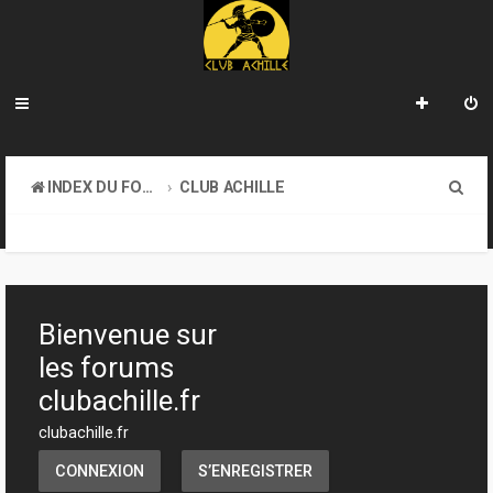
R
INDEX DU FORUM
CLUB ACHILLE
e
TOURNOIS ET EVENEMENTS
c
h
e
Bienvenue sur
r
les forums
c
clubachille.fr
h
clubachille.fr
e
CONNEXION
S’ENREGISTRER