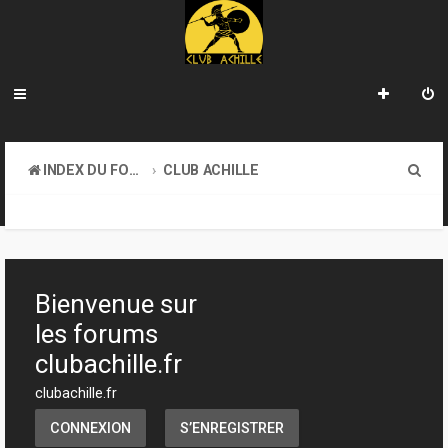
R
INDEX DU FORUM
CLUB ACHILLE
e
TOURNOIS ET EVENEMENTS
c
h
e
Bienvenue sur
r
les forums
c
clubachille.fr
h
clubachille.fr
e
CONNEXION
S’ENREGISTRER