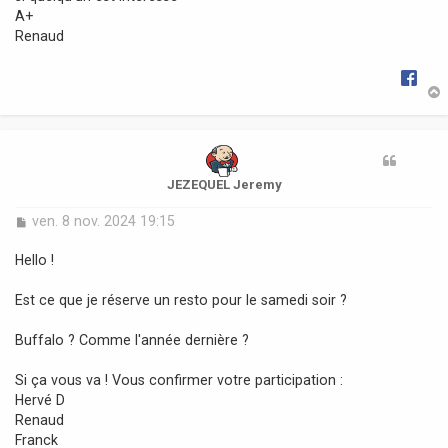
A+
Renaud
t
JEZEQUEL Jeremy
M
ven. 8 nov. 2024 19:15
e
s
Hello !
s
a
Est ce que je réserve un resto pour le samedi soir ?
g
e
Buffalo ? Comme l'année dernière ?
Si ça vous va ! Vous confirmer votre participation :
Hervé D
Renaud
Franck