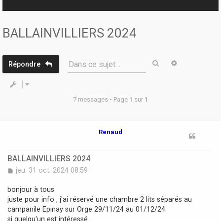
r
BALLAINVILLIERS 2024
Rechercher
Recherche 
Dans ce sujet…
Répondre
7 messages • Page
1
sur
1
Renaud
BALLAINVILLIERS 2024
M
jeu. 31 oct. 2024 08:59
e
s
bonjour à tous
s
juste pour info , j'ai réservé une chambre 2 lits séparés au
a
campanile Epinay sur Orge 29/11/24 au 01/12/24
g
si quelqu'un est intéressé
e