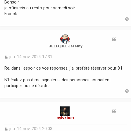
s
Bonsoir,
s
je m'inscris au resto pour samedi soir
a
Franck
g
e
t
JEZEQUEL Jeremy
M
jeu. 14 nov. 2024 17:31
e
s
Re, dans l'espoir de vos réponses, j'ai préféré réserver pour 8 !
s
a
N'hésitez pas à me signaler si des personnes souhaitent
g
participer ou se désister
e
t
sylvain31
M
jeu. 14 nov. 2024 20:03