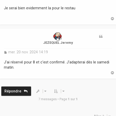
e
s
Je serai bien evidemment la pour le restau
s
a
g
e
t
JEZEQUEL Jeremy
M
mer. 20 nov. 2024 14:19
e
s
J'ai réservé pour 8 et c'est confirmé. J'adapterai dès le samedi
s
matin.
a
g
e
t
Répondre
7 messages • Page
1
sur
1