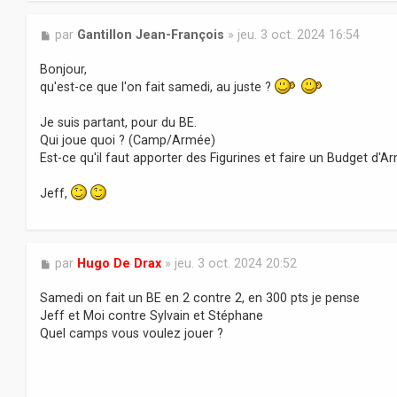
M
par
Gantillon Jean-François
»
jeu. 3 oct. 2024 16:54
e
s
Bonjour,
s
qu'est-ce que l'on fait samedi, au juste ?
a
g
Je suis partant, pour du BE.
e
Qui joue quoi ? (Camp/Armée)
Est-ce qu'il faut apporter des Figurines et faire un Budget d'A
Jeff,
M
par
Hugo De Drax
»
jeu. 3 oct. 2024 20:52
e
s
Samedi on fait un BE en 2 contre 2, en 300 pts je pense
s
Jeff et Moi contre Sylvain et Stéphane
a
Quel camps vous voulez jouer ?
g
e