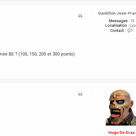
Gantillon Jean-Fra
Messages :
73
Localisation :
Lyo
C
Contact :
o
n
t
a
c
rmée BE ? (100, 150, 200 et 300 points)
t
e
r
G
a
n
t
i
l
l
o
n
J
e
a
n
-
Hugo De Drax
F