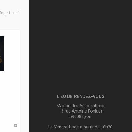
 Page
1
sur
1
LIEU DE RENDEZ-VOUS
Maison des Associations
13 rue Antoine Fonlupt
69008 Lyon
H
Le Vendredi soir à partir de 18h30
a