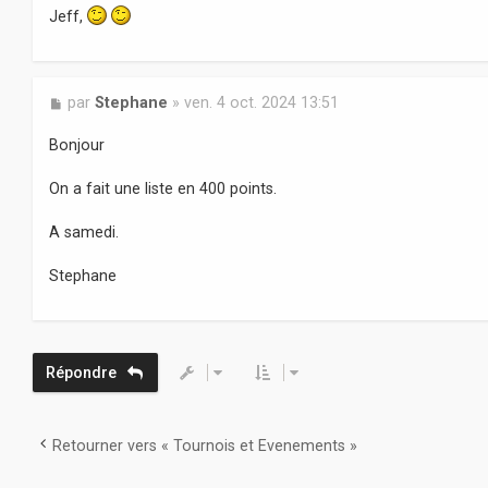
Jeff,
e
M
par
Stephane
»
ven. 4 oct. 2024 13:51
e
s
Bonjour
s
a
On a fait une liste en 400 points.
g
e
A samedi.
Stephane
Répondre
Retourner vers « Tournois et Evenements »