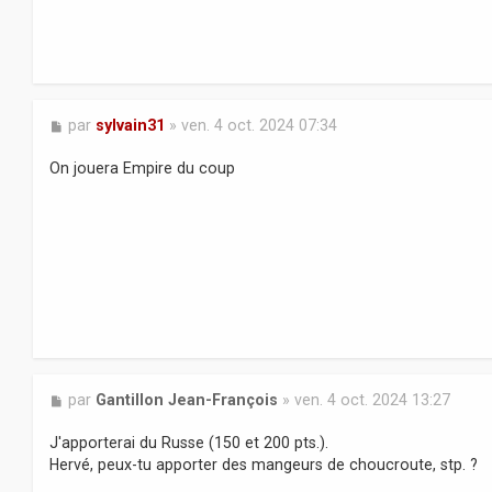
M
par
sylvain31
»
ven. 4 oct. 2024 07:34
e
s
On jouera Empire du coup
s
a
g
e
M
par
Gantillon Jean-François
»
ven. 4 oct. 2024 13:27
e
s
J'apporterai du Russe (150 et 200 pts.).
s
Hervé, peux-tu apporter des mangeurs de choucroute, stp. ?
a
g