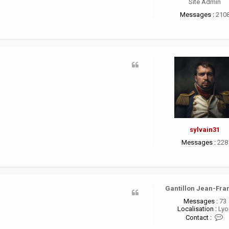
Site Admin
r
a
Messages :
210
n
ç
o
i
s
sylvain31
Messages :
228
Gantillon Jean-Fra
Messages :
73
Localisation :
Lyo
C
Contact :
o