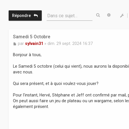
Rechercher
Recherc
Dans ce sujet…
Répondre
Samedi 5 Octobre
M
par
sylvain31
»
dim. 29 sept. 2024 16:37
e
s
Bonjour à tous,
s
a
Le Samedi 5 octobre (celui qui vient), nous aurons la disponibi
g
avec nous.
e
Qui sera présent, et à quoi voulez-vous jouer?
Pour l'instant, Hervé, Stéphane et Jeff ont confirmé par mail,
On peut aussi faire un jeu de plateau ou un wargame, selon le
également présent.