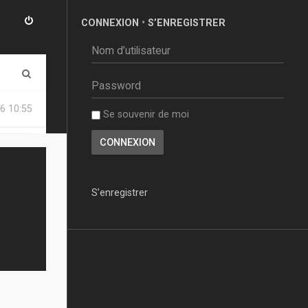
CONNEXION
•
S’ENREGISTRER
R
e
6 10:55
Se souvenir de moi
c
h
e
r
S’enregistrer
c
h
e
r