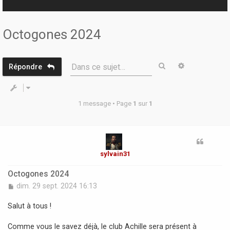
r
Octogones 2024
Rechercher
Recherche 
Dans ce sujet…
Répondre
1 message • Page
1
sur
1
sylvain31
Octogones 2024
M
dim. 29 sept. 2024 16:13
e
s
Salut à tous !
s
a
Comme vous le savez déjà, le club Achille sera présent à
g