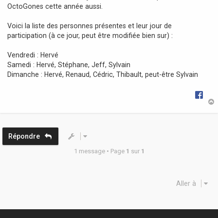
OctoGones cette année aussi.
e
Voici la liste des personnes présentes et leur jour de
participation (à ce jour, peut être modifiée bien sur) :
Vendredi : Hervé
Samedi : Hervé, Stéphane, Jeff, Sylvain
Dimanche : Hervé, Renaud, Cédric, Thibault, peut-être Sylvain
t
Répondre
1 message • Page
1
sur
1
Aller à