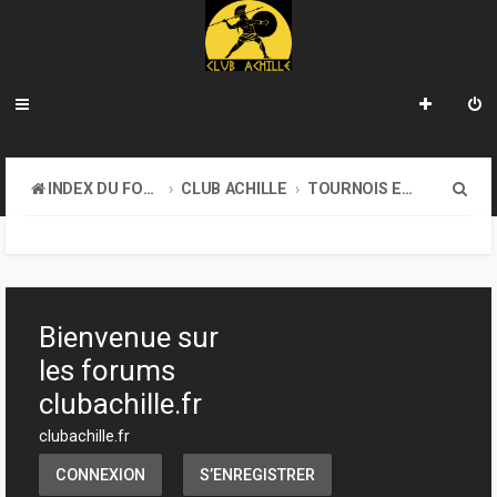
R
INDEX DU FORUM
CLUB ACHILLE
TOURNOIS ET EVENEMENTS
e
c
h
e
Bienvenue sur
r
les forums
c
clubachille.fr
h
clubachille.fr
e
CONNEXION
S’ENREGISTRER