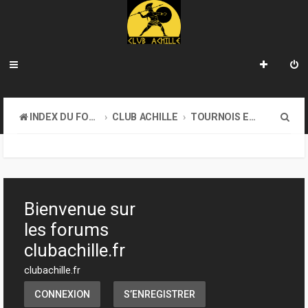
R
INDEX DU FORUM
CLUB ACHILLE
TOURNOIS ET EVENEMENTS
e
c
h
e
Bienvenue sur
r
les forums
c
clubachille.fr
h
clubachille.fr
e
CONNEXION
S’ENREGISTRER