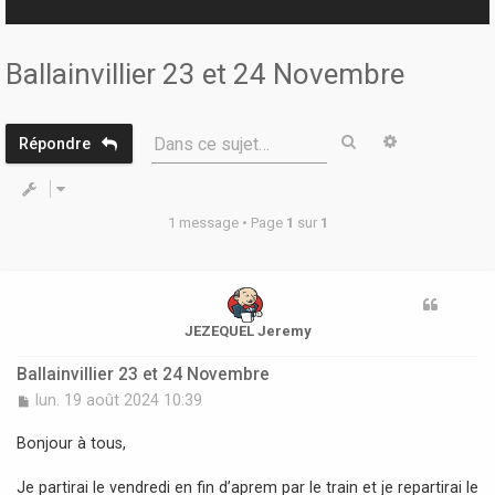
r
Ballainvillier 23 et 24 Novembre
Rechercher
Recherche 
Dans ce sujet…
Répondre
1 message • Page
1
sur
1
JEZEQUEL Jeremy
Ballainvillier 23 et 24 Novembre
M
lun. 19 août 2024 10:39
e
s
Bonjour à tous,
s
a
Je partirai le vendredi en fin d’aprem par le train et je repartirai le
g