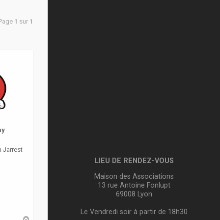
 Page
1
sur
1
my
 Jarrest
LIEU DE RENDEZ-VOUS
Maison des Associations
13 rue Antoine Fonlupt
69008 Lyon
Le Vendredi soir à partir de 18h30
H