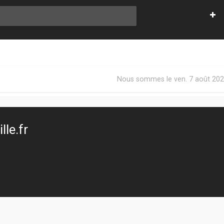
Nous sommes le ven. 7 août 202
le.fr