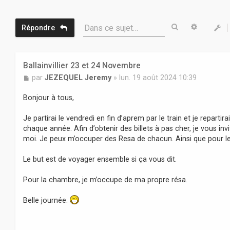
Rechercher
Recherc
Dans ce sujet…
Répondre
Ballainvillier 23 et 24 Novembre
M
par
JEZEQUEL Jeremy
»
lun. 19 août 2024 10:39
e
s
Bonjour à tous,
s
a
Je partirai le vendredi en fin d’aprem par le train et je repart
g
chaque année. Afin d’obtenir des billets à pas cher, je vous inv
e
moi. Je peux m’occuper des Resa de chacun. Ainsi que pour l
Le but est de voyager ensemble si ça vous dit.
Pour la chambre, je m’occupe de ma propre résa.
Belle journée.