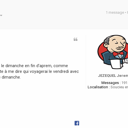
1 message •
he avancée
irai le dimanche en fin d’aprem, comme
ite à me dire qui voyagerai le vendredi avec
JEZEQUEL Jere
e dimanche.
Messages :
191
Localisation :
Soucieu en