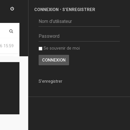
CONNEXION
•
S’ENREGISTRER
R
e
6 15:59
Se souvenir de moi
c
h
e
r
S’enregistrer
c
h
e
r