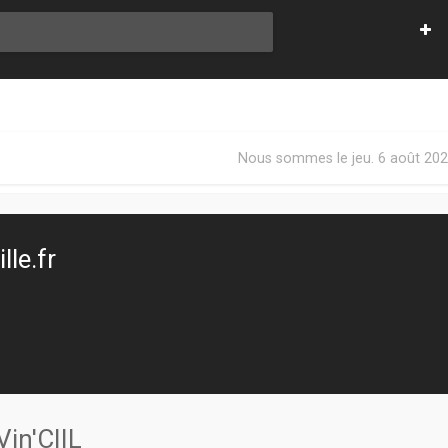
Nous sommes le jeu. 6 août 202
le.fr
Vin'CIIL