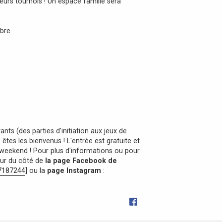
ieurs tournois ! Un espace famille sera
ibre
s (des parties d'initiation aux jeux de
êtes les bienvenus ! L'entrée est gratuite et
 weekend ! Pour plus d'informations ou pour
tour du côté de
la page Facebook de
7187244
] ou la
page Instagram
: