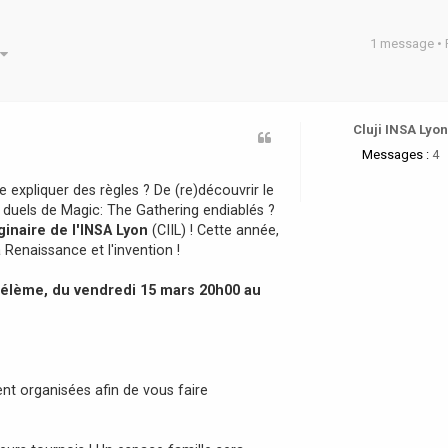
1 message •
he avancée
Cluji INSA Lyo
Messages :
4
re expliquer des règles ? De (re)découvrir le
s duels de Magic: The Gathering endiablés ?
ginaire de l'INSA Lyon
(CIIL) ! Cette année,
a Renaissance et l'invention !
Thélème, du vendredi 15 mars 20h00 au
t organisées afin de vous faire