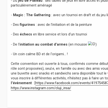
- Du
jeu de Plateau
: des tables de jeux en libre accès et plus
particulièrement aménagé
-
Magic : The Gathering
: avec un tournoi en draft et du jeu l
- Des
figurines
: avec de l’initiation et de la peinture
- Des
échecs
en libre service et lors d'un tournoi
- De l'
initiation au combat d’armes
(en mousse
)
- Un coin calme BD et de l'origami… !
Cette convention est ouverte à tous, confirmés comme débutant
rôle sont proposées), seul.e, en famille ou avec des amis vous 
une buvette avec snacks et sandwichs sera disponible tout le
vous inscrire à différentes activités, n'hésitez pas à faire un 
l'évènement
: [
https://www.facebook.com/events/41975458
https://www.instagram.com/cluji_insa/