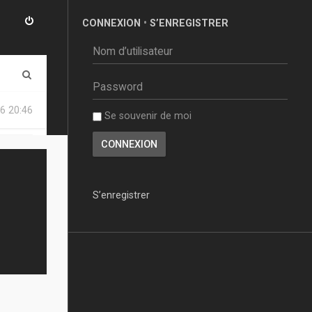
CONNEXION
•
S’ENREGISTRER
R
e
6 20:46
Se souvenir de moi
c
h
e
r
S’enregistrer
c
h
e
r