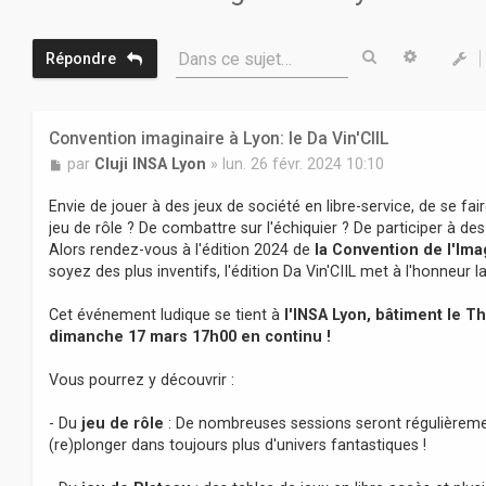
Rechercher
Recherc
Dans ce sujet…
Répondre
Convention imaginaire à Lyon: le Da Vin'CIIL
M
par
Cluji INSA Lyon
»
lun. 26 févr. 2024 10:10
e
s
Envie de jouer à des jeux de société en libre-service, de se fai
s
jeu de rôle ? De combattre sur l'échiquier ? De participer à de
a
Alors rendez-vous à l'édition 2024 de
la Convention de l'Ima
g
soyez des plus inventifs, l'édition Da Vin'CIIL met à l'honneur l
e
Cet événement ludique se tient à
l'INSA Lyon, bâtiment le 
dimanche 17 mars 17h00 en continu !
Vous pourrez y découvrir :
- Du
jeu de rôle
: De nombreuses sessions seront régulièremen
(re)plonger dans toujours plus d'univers fantastiques !