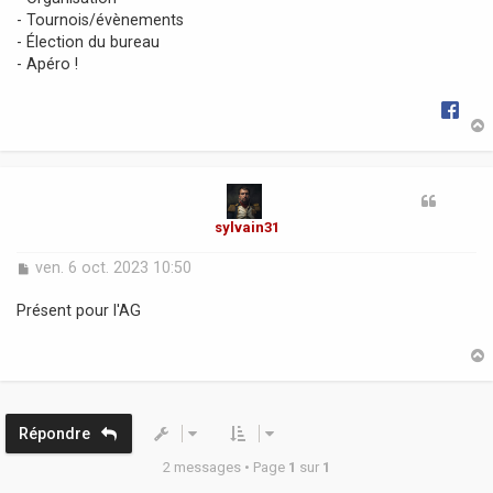
g
- Tournois/évènements
e
- Élection du bureau
- Apéro !
t
sylvain31
M
ven. 6 oct. 2023 10:50
e
s
Présent pour l'AG
s
a
g
e
t
Répondre
2 messages • Page
1
sur
1