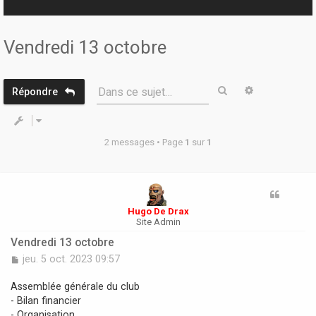
r
Vendredi 13 octobre
Rechercher
Recherche 
Dans ce sujet…
Répondre
2 messages • Page
1
sur
1
Hugo De Drax
Site Admin
Vendredi 13 octobre
M
jeu. 5 oct. 2023 09:57
e
s
Assemblée générale du club
s
- Bilan financier
a
- Organisation