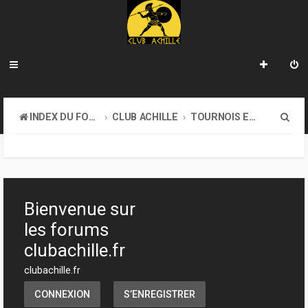
R
INDEX DU FORUM
CLUB ACHILLE
TOURNOIS ET EVENEMENTS
e
c
h
e
Bienvenue sur
r
les forums
c
clubachille.fr
h
clubachille.fr
e
CONNEXION
S’ENREGISTRER