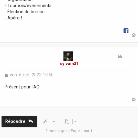
g
- Tournois/évènements
e
- Élection du bureau
- Apéro !
t
sylvain31
M
ven. 6 oct. 2023 10:50
e
s
Présent pour l'AG
s
a
g
e
t
Répondre
2 messages • Page
1
sur
1