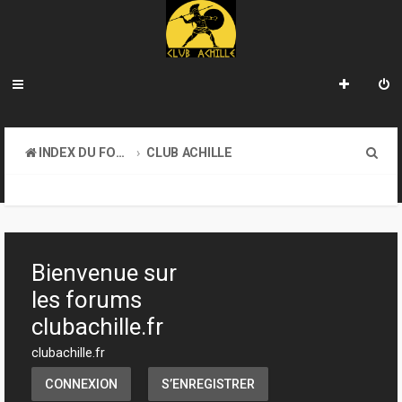
R
INDEX DU FORUM
CLUB ACHILLE
e
TOURNOIS ET EVENEMENTS
c
h
e
Bienvenue sur
r
les forums
c
clubachille.fr
h
clubachille.fr
e
CONNEXION
S’ENREGISTRER