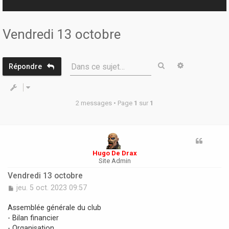
r
Vendredi 13 octobre
Rechercher
Recherche 
Dans ce sujet…
Répondre
2 messages • Page
1
sur
1
Hugo De Drax
Site Admin
Vendredi 13 octobre
M
jeu. 5 oct. 2023 09:57
e
s
Assemblée générale du club
s
- Bilan financier
a
- Organisation