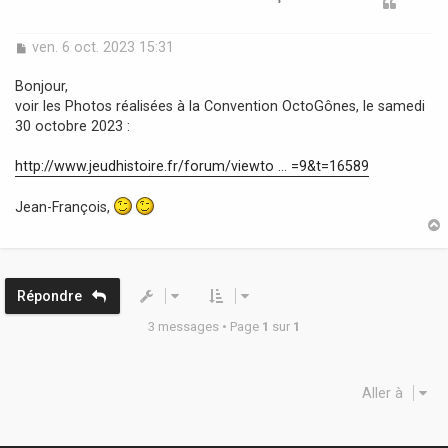
M
ven. 6 oct. 2023 15:31
e
s
Bonjour,
s
voir les Photos réalisées à la Convention OctoGônes, le samedi
a
30 octobre 2023 :
g
e
http://www.jeudhistoire.fr/forum/viewto ... =9&t=16589
Jean-François,
t
Répondre
3 messages • Page
1
sur
1
Aller à