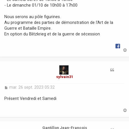
g
- Le dimanche 01/10 de 10h00 à 17h00
e
Nous serons au pôle figurines.
Au programme des parties de démonstration de l'Art de la
Guerre et Bataille Empire.
En option du Blitzkrieg et de la guerre de sécession
t
sylvain31
M
mar. 26 sept. 2023 05:32
e
s
Présent Vendredi et Samedi
s
a
g
e
t
Gantillon Jean-François