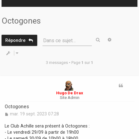
r
Octogones
Rechercher
Recherche 
Dans ce sujet…
Répondre
3 messages • Page
1
sur
1
Hugo De Drax
Site Admin
Octogones
M
mar. 19 sept. 2023 07:28
e
s
Le Club Achille sera présent à Octogones :
s
- Le vendredi 29/09 à partir de 19h00
a
- Le samedi 30/09 de 10h00 à 18h00