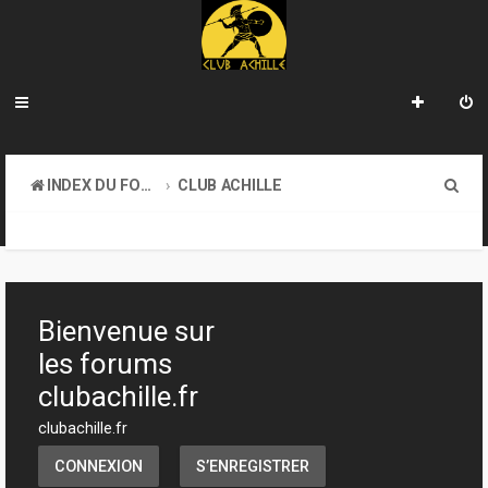
R
INDEX DU FORUM
CLUB ACHILLE
e
TOURNOIS ET EVENEMENTS
c
h
e
Bienvenue sur
r
les forums
c
clubachille.fr
h
clubachille.fr
e
CONNEXION
S’ENREGISTRER