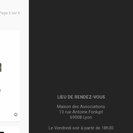
 Page
1
sur
1
8
LIEU DE RENDEZ-VOUS
Maison des Associations
13 rue Antoine Fonlupt
H
69008 Lyon
a
u
t
Le Vendredi soir à partir de 18h30