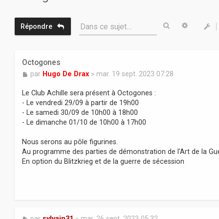
Rechercher
Recherc
Dans ce sujet…
Répondre
Octogones
M
par
Hugo De Drax
»
mar. 19 sept. 2023 07:28
e
s
Le Club Achille sera présent à Octogones :
s
- Le vendredi 29/09 à partir de 19h00
a
- Le samedi 30/09 de 10h00 à 18h00
g
- Le dimanche 01/10 de 10h00 à 17h00
e
Nous serons au pôle figurines.
Au programme des parties de démonstration de l'Art de la Guer
En option du Blitzkrieg et de la guerre de sécession
M
par
sylvain31
»
mar. 26 sept. 2023 05:32