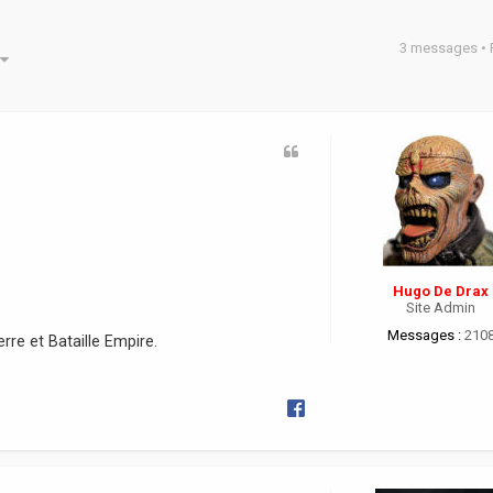
3 messages •
he avancée
Hugo De Drax
Site Admin
Messages :
210
re et Bataille Empire.