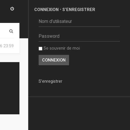
CONNEXION
•
S’ENREGISTRER
R
e
6 23:59
Se souvenir de moi
c
h
e
r
S’enregistrer
c
h
e
r