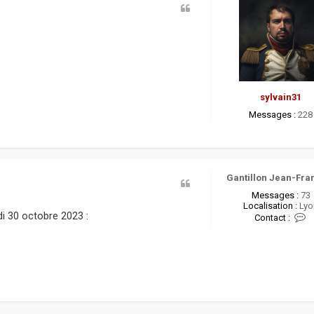
sylvain31
Messages :
228
Gantillon Jean-Fra
Messages :
73
Localisation :
Lyo
di 30 octobre 2023 :
C
Contact :
o
n
t
a
c
t
e
r
G