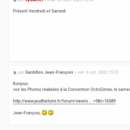
e
s
Présent Vendredi et Samedi
s
a
g
e
M
par
Gantillon Jean-François
»
ven. 6 oct. 2023 15:31
e
s
Bonjour,
s
voir les Photos réalisées à la Convention OctoGônes, le same
a
g
http://www.jeudhistoire.fr/forum/viewto ... =9&t=16589
e
Jean-François,