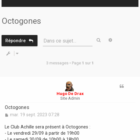
r
Octogones
Rechercher
Recherche 
Dans ce sujet…
Répondre
3 messages • Page
1
sur
1
Hugo De Drax
Site Admin
Octogones
M
mar. 19 sept. 2023 07:28
e
s
Le Club Achille sera présent à Octogones :
s
- Le vendredi 29/09 à partir de 19h00
a
- Le samedi 30/09 de 10h00 à 18h00