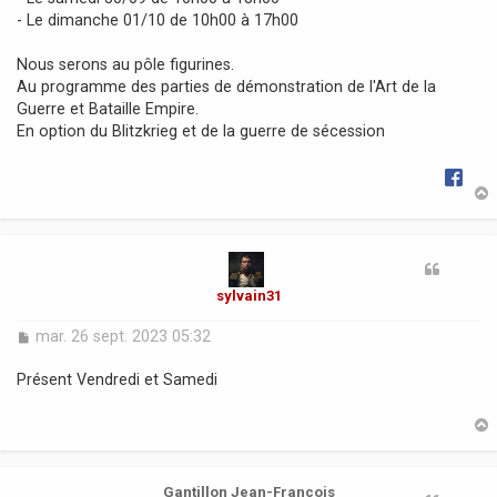
g
- Le dimanche 01/10 de 10h00 à 17h00
e
Nous serons au pôle figurines.
Au programme des parties de démonstration de l'Art de la
Guerre et Bataille Empire.
En option du Blitzkrieg et de la guerre de sécession
t
sylvain31
M
mar. 26 sept. 2023 05:32
e
s
Présent Vendredi et Samedi
s
a
g
e
t
Gantillon Jean-François