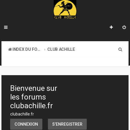
R
INDEX DU FORUM
CLUB ACHILLE
e
TOURNOIS ET EVENEMENTS
c
h
e
Bienvenue sur
r
les forums
c
clubachille.fr
h
clubachille.fr
e
CONNEXION
S’ENREGISTRER