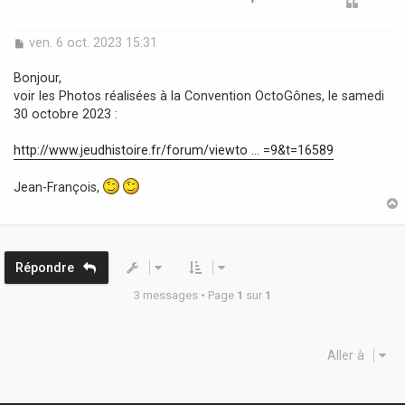
M
ven. 6 oct. 2023 15:31
e
s
Bonjour,
s
voir les Photos réalisées à la Convention OctoGônes, le samedi
a
30 octobre 2023 :
g
e
http://www.jeudhistoire.fr/forum/viewto ... =9&t=16589
Jean-François,
t
Répondre
3 messages • Page
1
sur
1
Aller à