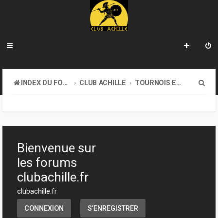
R
INDEX DU FORUM
CLUB ACHILLE
TOURNOIS ET EVENEMENTS
e
c
h
e
Bienvenue sur
r
les forums
c
clubachille.fr
h
clubachille.fr
e
CONNEXION
S’ENREGISTRER