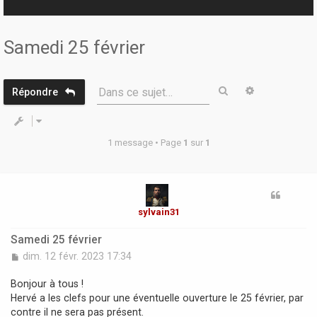
r
Samedi 25 février
Rechercher
Recherche 
Dans ce sujet…
Répondre
1 message • Page
1
sur
1
sylvain31
Samedi 25 février
M
dim. 12 févr. 2023 17:34
e
s
Bonjour à tous !
s
Hervé a les clefs pour une éventuelle ouverture le 25 février, par
a
contre il ne sera pas présent.
g