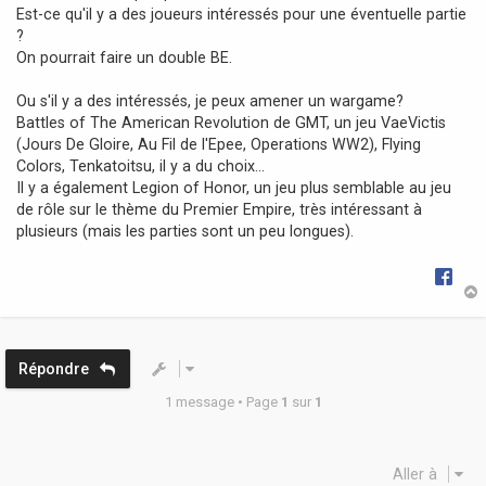
Est-ce qu'il y a des joueurs intéressés pour une éventuelle partie
e
?
On pourrait faire un double BE.
Ou s'il y a des intéressés, je peux amener un wargame?
Battles of The American Revolution de GMT, un jeu VaeVictis
(Jours De Gloire, Au Fil de l'Epee, Operations WW2), Flying
Colors, Tenkatoitsu, il y a du choix...
Il y a également Legion of Honor, un jeu plus semblable au jeu
de rôle sur le thème du Premier Empire, très intéressant à
plusieurs (mais les parties sont un peu longues).
t
Répondre
1 message • Page
1
sur
1
Aller à