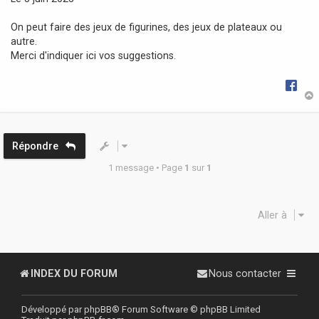
g
e
On peut faire des jeux de figurines, des jeux de plateaux ou
autre.
Merci d'indiquer ici vos suggestions.
t
Répondre
1 message • Page
1
sur
1
Aller à
INDEX DU FORUM
Nous contacter
Développé par
phpBB
® Forum Software © phpBB Limited