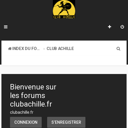
R
INDEX DU FORUM
CLUB ACHILLE
e
TOURNOIS ET EVENEMENTS
c
h
e
Bienvenue sur
r
les forums
c
clubachille.fr
h
clubachille.fr
e
CONNEXION
S’ENREGISTRER