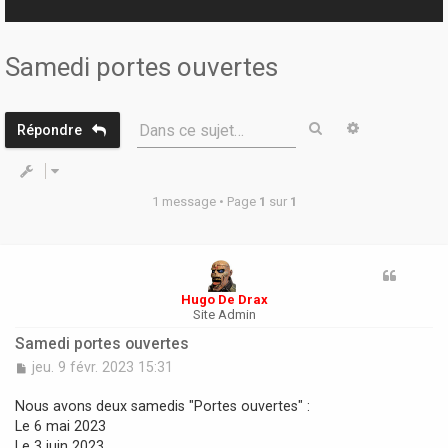
r
Samedi portes ouvertes
Rechercher
Recherche 
Dans ce sujet…
Répondre
1 message • Page
1
sur
1
Hugo De Drax
Site Admin
Samedi portes ouvertes
M
jeu. 9 févr. 2023 15:31
e
s
Nous avons deux samedis "Portes ouvertes" :
s
Le 6 mai 2023
a
Le 3 juin 2023