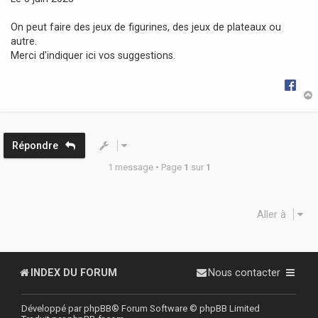
g
e
On peut faire des jeux de figurines, des jeux de plateaux ou
autre.
Merci d'indiquer ici vos suggestions.
t
Répondre
1 message • Page
1
sur
1
Aller à
INDEX DU FORUM
Nous contacter
Développé par
phpBB
® Forum Software © phpBB Limited