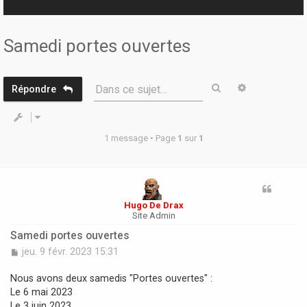
r
Samedi portes ouvertes
Rechercher
Recherche 
Dans ce sujet…
Répondre
1 message • Page
1
sur
1
Hugo De Drax
Site Admin
Samedi portes ouvertes
M
jeu. 9 févr. 2023 15:31
e
s
Nous avons deux samedis "Portes ouvertes" :
s
Le 6 mai 2023
a
Le 3 juin 2023