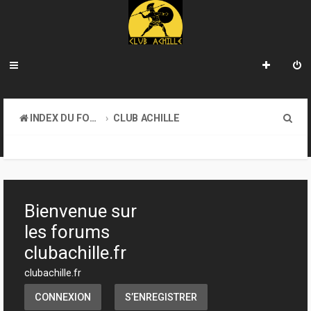
R
INDEX DU FORUM
CLUB ACHILLE
e
TOURNOIS ET EVENEMENTS
c
h
e
Bienvenue sur
r
les forums
c
clubachille.fr
h
clubachille.fr
e
CONNEXION
S’ENREGISTRER