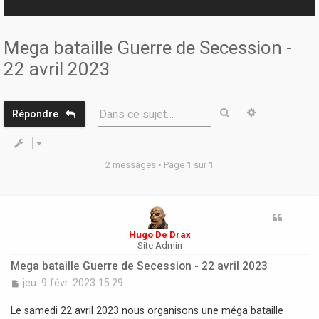
r
Mega bataille Guerre de Secession -
22 avril 2023
Rechercher
Recherche 
Dans ce sujet…
Répondre
2 messages • Page
1
sur
1
Hugo De Drax
Site Admin
Mega bataille Guerre de Secession - 22 avril 2023
M
jeu. 9 févr. 2023 15:29
e
s
Le samedi 22 avril 2023 nous organisons une méga bataille
s