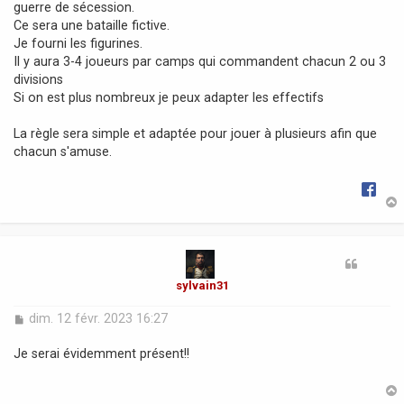
guerre de sécession.
a
Ce sera une bataille fictive.
g
Je fourni les figurines.
e
Il y aura 3-4 joueurs par camps qui commandent chacun 2 ou 3
divisions
Si on est plus nombreux je peux adapter les effectifs
La règle sera simple et adaptée pour jouer à plusieurs afin que
chacun s'amuse.
t
sylvain31
M
dim. 12 févr. 2023 16:27
e
s
Je serai évidemment présent!!
s
a
g