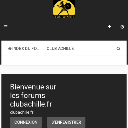
R
INDEX DU FORUM
CLUB ACHILLE
e
TOURNOIS ET EVENEMENTS
c
h
e
Bienvenue sur
r
les forums
c
clubachille.fr
h
clubachille.fr
e
CONNEXION
S’ENREGISTRER