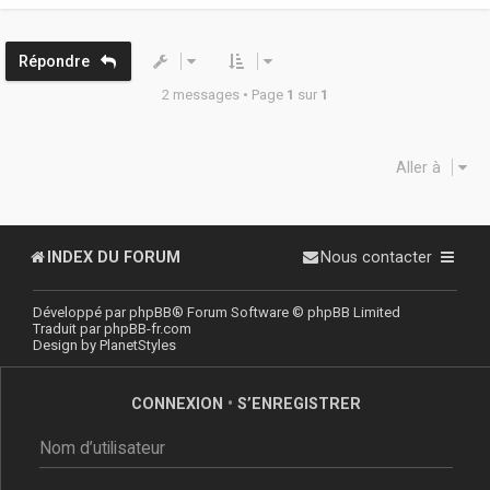
e
t
Répondre
2 messages • Page
1
sur
1
Aller à
INDEX DU FORUM
Nous contacter
Développé par
phpBB
® Forum Software © phpBB Limited
Traduit par
phpBB-fr.com
Design by
PlanetStyles
CONNEXION
•
S’ENREGISTRER