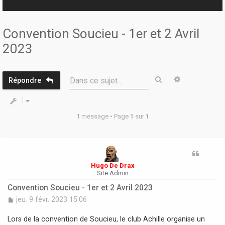
r
Convention Soucieu - 1er et 2 Avril
2023
Rechercher
Recherche 
Dans ce sujet…
Répondre
1 message • Page
1
sur
1
Hugo De Drax
Site Admin
Convention Soucieu - 1er et 2 Avril 2023
M
jeu. 9 févr. 2023 15:06
e
s
Lors de la convention de Soucieu, le club Achille organise un
s