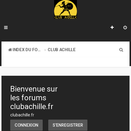
R
INDEX DU FORUM
CLUB ACHILLE
e
TOURNOIS ET EVENEMENTS
c
h
e
Bienvenue sur
r
les forums
c
clubachille.fr
h
clubachille.fr
e
CONNEXION
S’ENREGISTRER