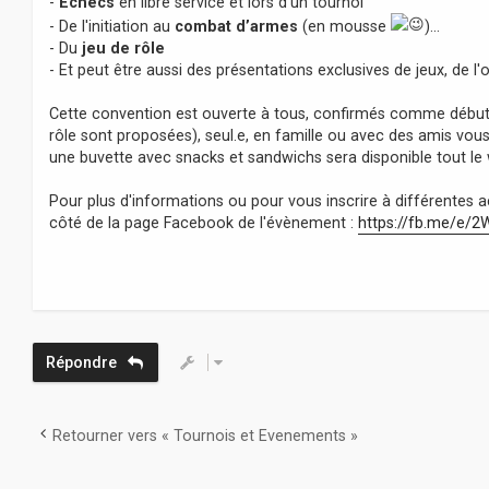
-
Échecs
en libre service et lors d'un tournoi
- De l'initiation au
combat d’armes
(en mousse
)…
- Du
jeu de rôle
- Et peut être aussi des présentations exclusives de jeux, de l'
Cette convention est ouverte à tous, confirmés comme débutant
rôle sont proposées), seul.e, en famille ou avec des amis vous 
une buvette avec snacks et sandwichs sera disponible tout le
Pour plus d'informations ou pour vous inscrire à différentes ac
côté de la page Facebook de l'évènement :
https://fb.me/e/
Répondre
Retourner vers « Tournois et Evenements »