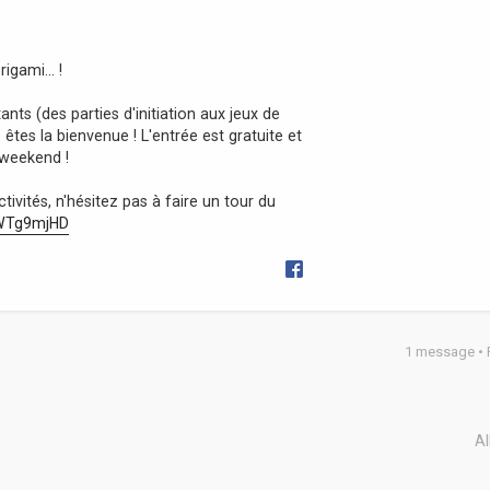
origami… !
s (des parties d'initiation aux jeux de
êtes la bienvenue ! L'entrée est gratuite et
 weekend !
tivités, n'hésitez pas à faire un tour du
2WTg9mjHD
1 message •
Al