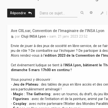
Rechercher
Recherc
Dans ce sujet…
Répondre
Ave CIILsar, Convention de l'Imaginaire de l'INSA Lyon
M
par
Cluji INSA Lyon
»
sam. 21 janv. 2023 23:52
e
s
Envie de jouer à des jeux de société en libre-service, de se fai
s
jeu de rôle ? De combattre sur l'échiquier ? De participer à de
a
Alors rendez-vous à l'
édition 2023 de la Convention de l'Im
g
e
Cet événement ludique se tient à l'
INSA Lyon, bâtiment le T
dimanche 5 mars 17h00 en continu !
Vous pourrez y découvrir :
-
Jeu de Plateau
: des tables de jeux en libre accès et des ce
sera particulièrement aménagé !
-
Magic : The Gathering
: avec un tournoi, du draft, du jeu lib
-
Figurines
: avec de l’initiation et de la peinture, animé par l
-
Cosplay
: avec notre partenaire l'Atelier des Mondes Parallèl