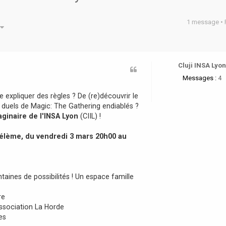
1 message •
he avancée
Cluji INSA Lyo
Messages :
4
re expliquer des règles ? De (re)découvrir le
s duels de Magic: The Gathering endiablés ?
aginaire de l'INSA Lyon
(CIIL) !
hélème, du vendredi 3 mars 20h00 au
ntaines de possibilités ! Un espace famille
re
’association La Horde
es