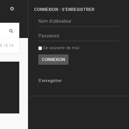
CONNEXION
•
S’ENREGISTRER
R
e
6 15:14
Se souvenir de moi
c
h
e
r
S’enregistrer
c
h
e
r