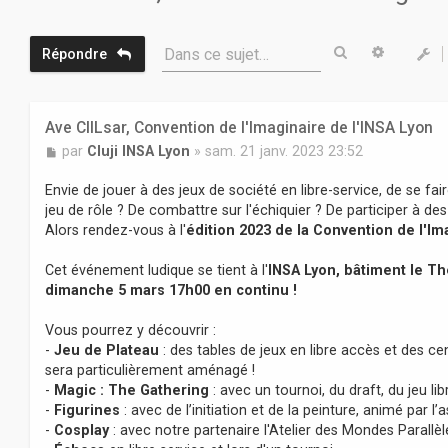
Rechercher
Recherc
Dans ce sujet…
Répondre
Ave CIILsar, Convention de l'Imaginaire de l'INSA Lyon
M
par
Cluji INSA Lyon
»
sam. 21 janv. 2023 23:52
e
s
Envie de jouer à des jeux de société en libre-service, de se fai
s
jeu de rôle ? De combattre sur l'échiquier ? De participer à de
a
Alors rendez-vous à l'
édition 2023 de la Convention de l'Im
g
e
Cet événement ludique se tient à l'
INSA Lyon, bâtiment le T
dimanche 5 mars 17h00 en continu !
Vous pourrez y découvrir :
-
Jeu de Plateau
: des tables de jeux en libre accès et des ce
sera particulièrement aménagé !
-
Magic : The Gathering
: avec un tournoi, du draft, du jeu lib
-
Figurines
: avec de l’initiation et de la peinture, animé par l
-
Cosplay
: avec notre partenaire l'Atelier des Mondes Parallèl