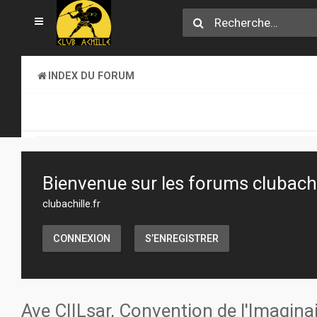
INDEX DU FORUM
CLUB ACHILLE
TOURNOIS ET EVENEMENTS
Bienvenue sur les forums clubachil
clubachille.fr
CONNEXION
S’ENREGISTRER
Ave CIILsar, Convention de l'Imaginai