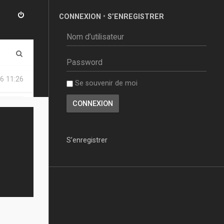
CONNEXION
•
S’ENREGISTRER
R
e
6 11:26
Se souvenir de moi
c
h
e
r
S’enregistrer
c
h
e
r