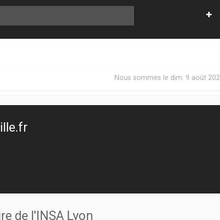
Nous sommes le dim. 9 août 202
le.fr
re de l'INSA Lyon