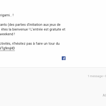
origami… !
s (des parties d'initiation aux jeux de
êtes la bienvenue ! L'entrée est gratuite et
 weekend !
tivités, n'hésitez pas à faire un tour du
2WTg9mjHD
1 message •
Al