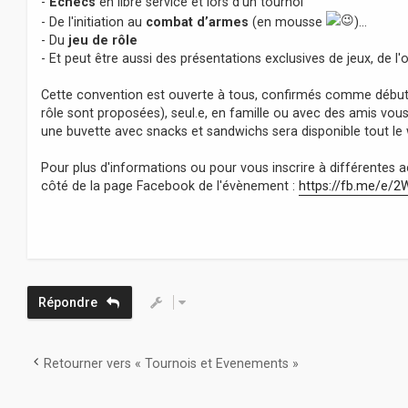
-
Échecs
en libre service et lors d'un tournoi
- De l'initiation au
combat d’armes
(en mousse
)…
- Du
jeu de rôle
- Et peut être aussi des présentations exclusives de jeux, de l'
Cette convention est ouverte à tous, confirmés comme débutant
rôle sont proposées), seul.e, en famille ou avec des amis vous 
une buvette avec snacks et sandwichs sera disponible tout le
Pour plus d'informations ou pour vous inscrire à différentes ac
côté de la page Facebook de l'évènement :
https://fb.me/e/
Répondre
Retourner vers « Tournois et Evenements »