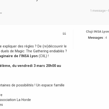
1 message •
he avancée
Cluji INSA Lyo
Messages :
4
re expliquer des règles ? De (re)découvrir le
s duels de Magic: The Gathering endiablés ?
aginaire de l'INSA Lyon
(CIIL) !
hélème, du vendredi 3 mars 20h00 au
ntaines de possibilités ! Un espace famille
re
’association La Horde
es